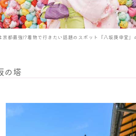
は京都最強!?着物で行きたい話題のスポット『八坂庚申堂』
坂の塔