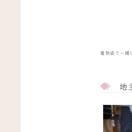
着物姿で一緒
地