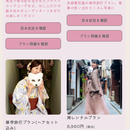
男女で帯の色を合わせたプチペア
京都最安級の修学旅行プラン。青
ルックコーデなど、お二人だけの
春の思い出をたくさん写真に
組み合わせコーディネートをぜひ
お楽しみください
空き状況を確認
空き状況を確認
プラン詳細を確認
プラン詳細を確認
袴レンタルプラン
修学旅行プラン(ヘアセット
8,980円
（税込）
込み)