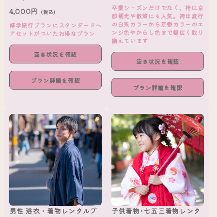
卒業シーズンだけでなく、袴は京
4,000円
（税込）
都観光や散策にも人気。袴は流行
の白系カラーから定番カラーのエ
修学旅行プランにスタンダードヘ
ンジ色やからし色まで幅広く取り
アセットがついたお得なプラン
揃えています
空き状況を確認
空き状況を確認
プラン詳細を確認
プラン詳細を確認
男性 浴衣・着物レンタルプ
子供着物･七五三着物レンタ