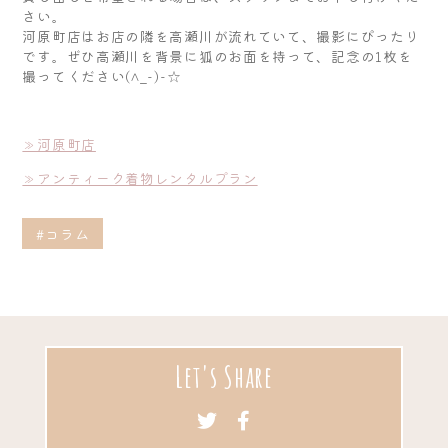
さい。
河原町店はお店の隣を高瀬川が流れていて、撮影にぴったり
です。ぜひ高瀬川を背景に狐のお面を持って、記念の1枚を
撮ってください(^_-)-☆
≫河原町店
≫アンティーク着物レンタルプラン
#コラム
Let's Share