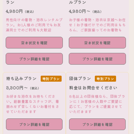
ラン
ルプラン
4,980円
4,980円～
（税込）
（税込）
男性向けの着物・浴衣レンタルプ
お子様の着物・浴衣は京越へお任
ラン。お1人様のご利用でもお友
せ！お子様だけでのご利用はもち
達同士でのご利用も大歓迎
ろん、ご家族揃ってのお着物も
空き状況を確認
空き状況を確認
プラン詳細を確認
プラン詳細を確認
持ち込みプラン
団体プラン
特別プラン
特別プラン
3,300円～
料金はお問合せください
（税込）
お好きな浴衣をお持ちくださ
8名以上の団体様なら、団体プラ
い。経験豊富なスタッフが、着
ンに！お客様の人数やご要望に
崩れせず苦しくないお着付をさ
応じて、プランをご提案させて
せていただきます
いただきます
プラン詳細を確認
プラン詳細を確認