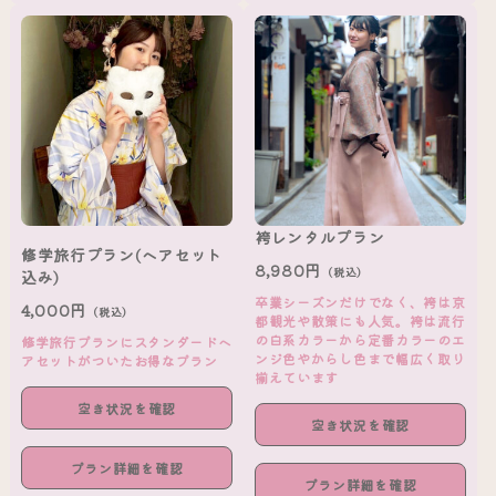
袴レンタルプラン
修学旅行プラン(ヘアセット
8,980円
（税込）
込み)
卒業シーズンだけでなく、袴は京
4,000円
（税込）
都観光や散策にも人気。袴は流行
の白系カラーから定番カラーのエ
修学旅行プランにスタンダードヘ
ンジ色やからし色まで幅広く取り
アセットがついたお得なプラン
揃えています
空き状況を確認
空き状況を確認
プラン詳細を確認
プラン詳細を確認