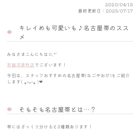
2020/04/13
最終更新日：2025/07/17
キレイめも可愛いも♪名古屋帯のスス
メ
みなさまこんにちは✩.*˚
京越河原町店
でございます！
今回は、スタッフおすすめの名古屋帯(なごやおび)をご紹介
します( ⁎ᵕᴗᵕ⁎ )❤︎
そもそも名古屋帯とは…？
帯にはざっくり分けると3種類あります！