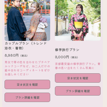
カップルプラン（トレンド
浴衣・着物）
修学旅行プラン
8,980円
（税込）
3,000円
（税込）
男女で帯の色を合わせたプチペア
京都最安級の修学旅行プラン。青
ルックコーデなど、お二人だけの
春の思い出をたくさん写真に
組み合わせコーディネートをぜひ
お楽しみください
空き状況を確認
空き状況を確認
プラン詳細を確認
プラン詳細を確認