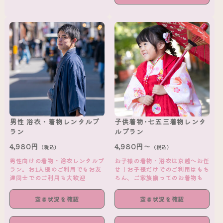
男性 浴衣・着物レンタルプ
子供着物･七五三着物レンタ
ラン
ルプラン
4,980円
4,980円～
（税込）
（税込）
男性向けの着物・浴衣レンタルプ
お子様の着物・浴衣は京越へお任
ラン。お1人様のご利用でもお友
せ！お子様だけでのご利用はもち
達同士でのご利用も大歓迎
ろん、ご家族揃ってのお着物も
空き状況を確認
空き状況を確認