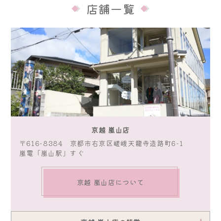
店舗一覧
京越 嵐山店
〒616-8384 京都市右京区嵯峨天龍寺造路町6-1
嵐電「嵐山駅」すぐ
京越 嵐山店について