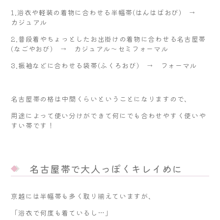
1.浴衣や軽装の着物に合わせる半幅帯(はんはばおび) →
カジュアル
2.普段着やちょっとしたお出掛けの着物に合わせる名古屋帯
(なごやおび) → カジュアル～セミフォーマル
3.振袖などに合わせる袋帯(ふくろおび) → フォーマル
名古屋帯の格は中間くらいということになりますので、
用途によって使い分けができて何にでも合わせやすく使いや
すい帯です！
名古屋帯で大人っぽくキレイめに
京越には半幅帯も多く取り揃えていますが、
「浴衣で何度も着ているし…」