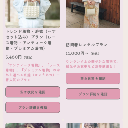
トレンド着物・浴衣（ヘア
セット込み）プラン（レー
ス着物・アンティーク着
訪問着レンタルプラン
物・プレミアム着物）
11,000円～
（税込）
5,480円
（税込）
ワンランク上の華やかな着物で、
『アンティーク着物』、『レース
観光やお食事など京都散策を！
着物』、『プレミアム着物』の中
から選べる京越（きょうえつ）一
空き状況を確認
番人気のプラン
空き状況を確認
プラン詳細を確認
プラン詳細を確認