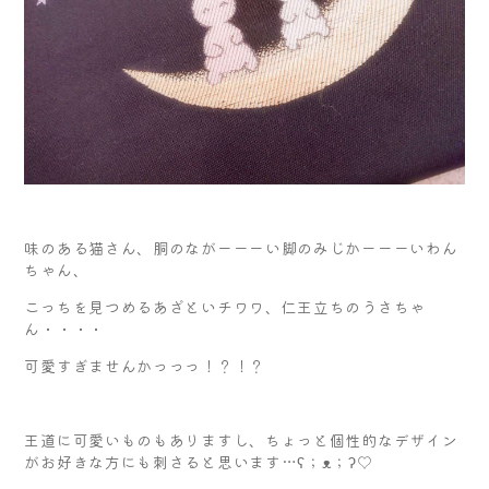
味のある猫さん、胴のながーーーい脚のみじかーーーいわん
ちゃん、
こっちを見つめるあざといチワワ、仁王立ちのうさちゃ
ん・・・・
可愛すぎませんかっっっ！？！？
王道に可愛いものもありますし、ちょっと個性的なデザイン
がお好きな方にも刺さると思います…ʕ；ᴥ；ʔ♡