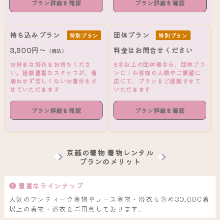
プラン詳細を確認
プラン詳細を確認
持ち込みプラン
団体プラン
特別プラン
特別プラン
3,300円～
料金はお問合せください
（税込）
お好きな浴衣をお持ちくださ
8名以上の団体様なら、団体プラ
い。経験豊富なスタッフが、着
ンに！お客様の人数やご要望に
崩れせず苦しくないお着付をさ
応じて、プランをご提案させて
せていただきます
いただきます
プラン詳細を確認
プラン詳細を確認
京越の着物 着物レンタル
プランのメリット
❶ 豊富なラインナップ
人気のアンティーク着物やレース着物・浴衣も含め30,000着
以上の着物・浴衣をご用意しております。