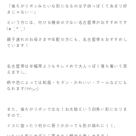
「後ろがリボンみたいな形になるのは子供っぽくてあまり好
きじゃない…」
という方には、付ける機会の少ない名古屋帯がおすすめです
(๑ ˊ͈ ᐞ ˋ͈ )
親子連れのお母さまや年配の方にも、名古屋帯をおすすめし
ています！
名古屋帯は半幅帯よりもキレイめで大人っぽく落ち着いて見
えますし、
柄や色によっては和風・モダン・かわいい・クールなどにも
なれます(୨୧ᵕ̤ᴗᵕ̤)
また、後ろがリボンではなくお太鼓という四角い形になりま
すので、
イスに座ったり何かに寄りかかっても形が崩れにくく、
いちいち気にせずに心置きなく観光を楽しめます！