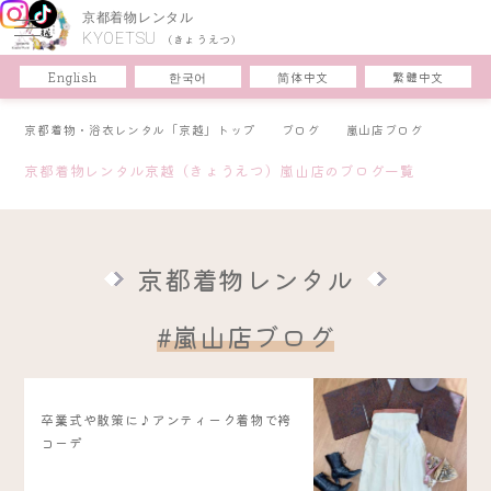
京都着物レンタル
KYOETSU
(きょうえつ)
한국어
简体中文
English
繁體中文
京都着物・浴衣レンタル「京越」トップ
ブログ
嵐山店ブログ
京都着物レンタル京越（きょうえつ）嵐山店のブログ一覧
京都着物レンタル
#嵐山店ブログ
卒業式や散策に♪アンティーク着物で袴
コーデ