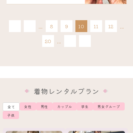
« 先
«
...
8
9
10
11
12
...
頭
最後
20
...
»
»
着物レンタルプラン
女性
男性
カップル
学生
男女グループ
全て
子供