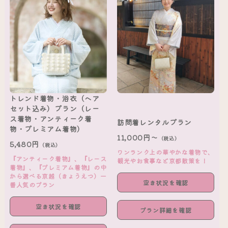
トレンド着物・浴衣（ヘア
セット込み）プラン（レー
ス着物・アンティーク着
訪問着レンタルプラン
物・プレミアム着物）
11,000円～
（税込）
5,480円
（税込）
ワンランク上の華やかな着物で、
『アンティーク着物』、『レース
観光やお食事など京都散策を！
着物』、『プレミアム着物』の中
から選べる京越（きょうえつ）一
空き状況を確認
番人気のプラン
空き状況を確認
プラン詳細を確認