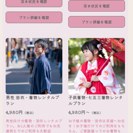
空き状況を確認
空き状況を確認
プラン詳細を確認
プラン詳細を確認
男性 浴衣・着物レンタルプ
子供着物･七五三着物レンタ
ラン
ルプラン
4,980円
4,980円～
（税込）
（税込）
男性向けの着物・浴衣レンタルプ
お子様の着物・浴衣は京越へお任
ラン。お1人様のご利用でもお友
せ！お子様だけでのご利用はもち
達同士でのご利用も大歓迎
ろん、ご家族揃ってのお着物も