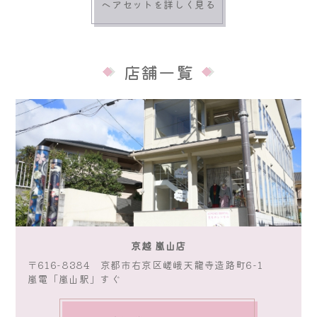
ヘアセットを詳しく見る
店舗一覧
京越 嵐山店
〒616-8384 京都市右京区嵯峨天龍寺造路町6-1
嵐電「嵐山駅」すぐ