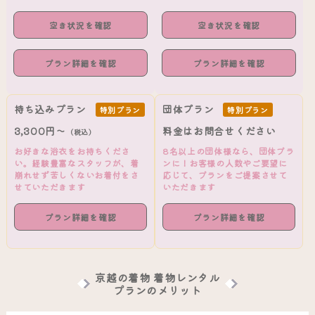
空き状況を確認
空き状況を確認
プラン詳細を確認
プラン詳細を確認
持ち込みプラン
団体プラン
特別プラン
特別プラン
3,300円～
料金はお問合せください
（税込）
お好きな浴衣をお持ちくださ
8名以上の団体様なら、団体プラ
い。経験豊富なスタッフが、着
ンに！お客様の人数やご要望に
崩れせず苦しくないお着付をさ
応じて、プランをご提案させて
せていただきます
いただきます
プラン詳細を確認
プラン詳細を確認
京越の着物 着物レンタル
プランのメリット