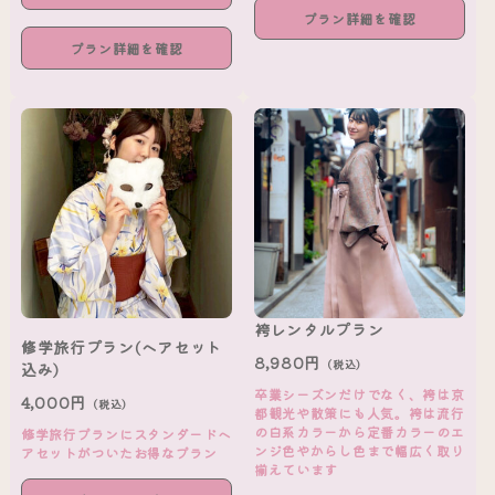
プラン詳細を確認
プラン詳細を確認
袴レンタルプラン
修学旅行プラン(ヘアセット
8,980円
（税込）
込み)
卒業シーズンだけでなく、袴は京
4,000円
（税込）
都観光や散策にも人気。袴は流行
の白系カラーから定番カラーのエ
修学旅行プランにスタンダードヘ
ンジ色やからし色まで幅広く取り
アセットがついたお得なプラン
揃えています