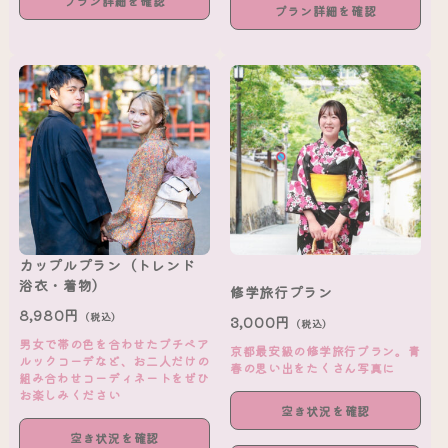
プラン詳細を確認
プラン詳細を確認
カップルプラン（トレンド
浴衣・着物）
修学旅行プラン
8,980円
（税込）
3,000円
（税込）
男女で帯の色を合わせたプチペア
京都最安級の修学旅行プラン。青
ルックコーデなど、お二人だけの
春の思い出をたくさん写真に
組み合わせコーディネートをぜひ
お楽しみください
空き状況を確認
空き状況を確認