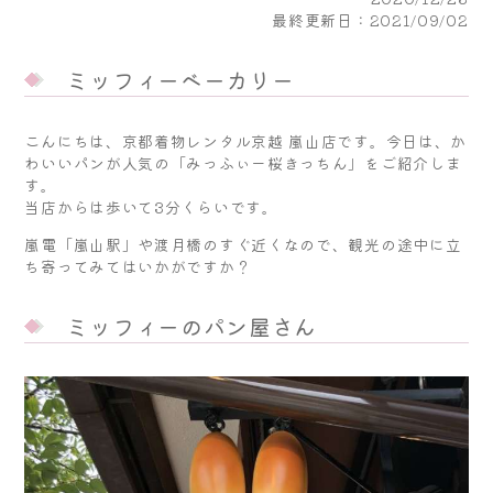
最終更新日：2021/09/02
ミッフィーベーカリー
こんにちは、京都着物レンタル京越 嵐山店です。今日は、か
わいいパンが人気の「みっふぃー桜きっちん」をご紹介しま
す。
当店からは歩いて3分くらいです。
嵐電「嵐山駅」や渡月橋のすぐ近くなので、観光の途中に立
ち寄ってみてはいかがですか？
ミッフィーのパン屋さん