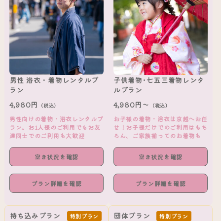
男性 浴衣・着物レンタルプ
子供着物･七五三着物レンタ
ラン
ルプラン
4,980円
4,980円～
（税込）
（税込）
男性向けの着物・浴衣レンタルプ
お子様の着物・浴衣は京越へお任
ラン。お1人様のご利用でもお友
せ！お子様だけでのご利用はもち
達同士でのご利用も大歓迎
ろん、ご家族揃ってのお着物も
空き状況を確認
空き状況を確認
プラン詳細を確認
プラン詳細を確認
持ち込みプラン
団体プラン
特別プラン
特別プラン