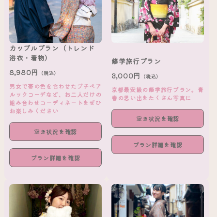
カップルプラン（トレンド
浴衣・着物）
修学旅行プラン
8,980円
（税込）
3,000円
（税込）
男女で帯の色を合わせたプチペア
京都最安級の修学旅行プラン。青
ルックコーデなど、お二人だけの
春の思い出をたくさん写真に
組み合わせコーディネートをぜひ
お楽しみください
空き状況を確認
空き状況を確認
プラン詳細を確認
プラン詳細を確認