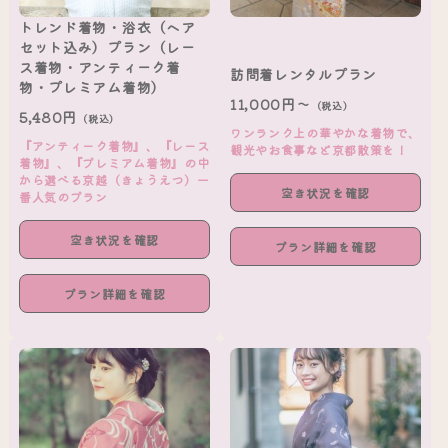
トレンド着物・浴衣（ヘア
セット込み）プラン（レー
ス着物・アンティーク着
訪問着レンタルプラン
物・プレミアム着物）
11,000円～
（税込）
5,480円
（税込）
ワンランク上の華やかな着物で、
『アンティーク着物』、『レース
観光やお食事など京都散策を！
着物』、『プレミアム着物』の中
から選べる京越（きょうえつ）一
空き状況を確認
番人気のプラン
空き状況を確認
プラン詳細を確認
プラン詳細を確認