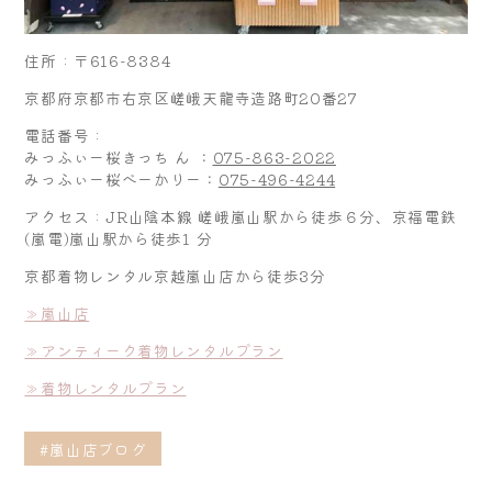
住所 : 〒616-8384
京都府京都市右京区嵯峨天龍寺造路町20番27
電話番号 :
みっふぃー桜きっち ん ：
075-863-2022
みっふぃー桜べーかりー：
075-496-4244
アクセス : JR山陰本線 嵯峨嵐山駅から徒歩６分、京福電鉄
(嵐電)嵐山駅から徒歩1 分
京都着物レンタル京越嵐山店から徒歩3分
≫嵐山店
≫アンティーク着物レンタルプラン
≫
着物レンタルプラン
#嵐山店ブログ