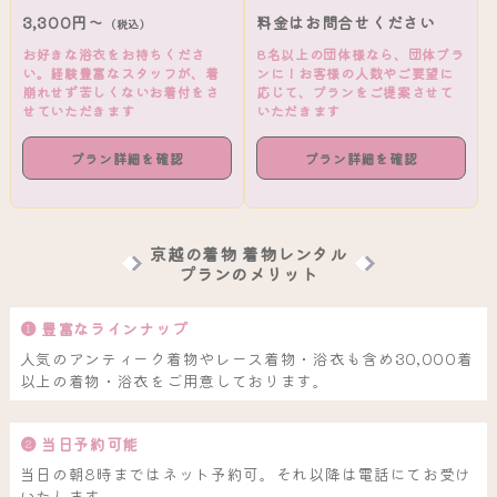
3,300円～
料金はお問合せください
（税込）
お好きな浴衣をお持ちくださ
8名以上の団体様なら、団体プラ
い。経験豊富なスタッフが、着
ンに！お客様の人数やご要望に
崩れせず苦しくないお着付をさ
応じて、プランをご提案させて
せていただきます
いただきます
プラン詳細を確認
プラン詳細を確認
京越の着物 着物レンタル
プランのメリット
❶ 豊富なラインナップ
人気のアンティーク着物やレース着物・浴衣も含め30,000着
以上の着物・浴衣をご用意しております。
❷ 当日予約可能
当日の朝8時まではネット予約可。それ以降は電話にてお受け
いたします。