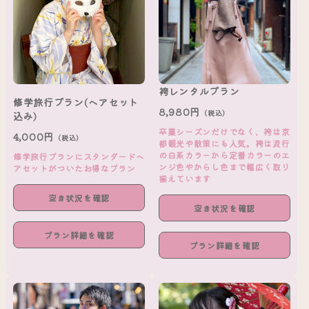
袴レンタルプラン
修学旅行プラン(ヘアセット
8,980円
（税込）
込み)
卒業シーズンだけでなく、袴は京
4,000円
（税込）
都観光や散策にも人気。袴は流行
の白系カラーから定番カラーのエ
修学旅行プランにスタンダードヘ
ンジ色やからし色まで幅広く取り
アセットがついたお得なプラン
揃えています
空き状況を確認
空き状況を確認
プラン詳細を確認
プラン詳細を確認