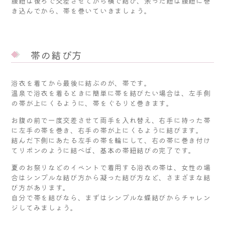
腰紐は後ろで交差させてから横で結び、余った紐は腰紐に巻
き込んでから、帯を巻いていきましょう。
帯の結び方
浴衣を着てから最後に結ぶのが、帯です。
温泉で浴衣を着るときに簡単に帯を結びたい場合は、左手側
の帯が上にくるように、帯をぐるりと巻きます。
お腹の前で一度交差させて両手を入れ替え、右手に持った帯
に左手の帯を巻き、右手の帯が上にくるように結びます。
結んだ下側にあたる左手の帯を輪にして、右の帯に巻き付け
てリボンのように結べば、基本の帯紐結びの完了です。
夏のお祭りなどのイベントで着用する浴衣の帯は、女性の場
合はシンプルな結び方から凝った結び方など、さまざまな結
び方があります。
自分で帯を結びなら、まずはシンプルな蝶結びからチャレン
ジしてみましょう。