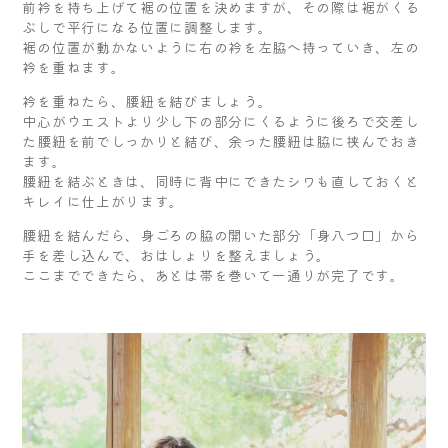
前衿を持ち上げて裾の位置を決めますが、その際は裾がくる
ぶしで平行になる位置に調整します。
裾の位置が動かないように右の衿を左脇へ持っていき、左の
衿を重ねます。
衿を重ねたら、腰紐を結びましょう。
中心がウエストより少し下の部分にくるように後ろで交差し
た腰紐を前でしっかりと結び、余った腰紐は脇に挟んでおき
ます。
腰紐を結ぶときは、同時に背中にできたシワも直しておくと
キレイに仕上がります。
腰紐を結んだら、身ごろの脇の開いた部分「身八つ口」から
手を差し込んで、おはしょりを整えましょう。
ここまでできたら、あとは帯を巻いて一通りが完了です。