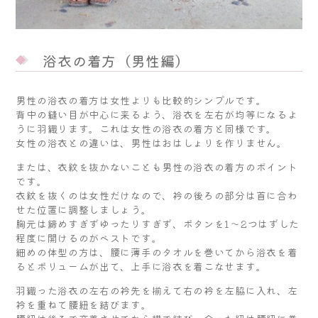
浴衣の着方（男性編）
男性の浴衣の着方は女性よりも比較的シンプルです。
背中の縫い目が中心に来るよう、浴衣を左右が均等になるよ
うに羽織ります。これは女性の浴衣の着方と同様です。
女性の浴衣との違いは、男性はおはしょりを作りません。
または、衣紋を抜かないことも男性の浴衣の着方のポイント
です。
衣紋を抜くのは女性だけなので、衿の後ろの部分は首に合わ
せた位置に調整しましょう。
胸元は締めすぎずゆったりすぎず、ボタンを1～2つはずした
程度に開けるのがベストです。
細めの体型の方は、腰に薄手のタオルを巻いてから浴衣を着
るとボリュームが出て、上手に浴衣を着こなせます。
羽織った浴衣の左右の衿先を揃えて右の衿を左脇に入れ、左
衿を重ねて腰紐を結びます。