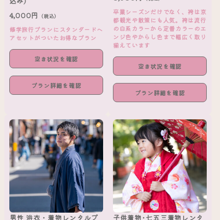
込み)
卒業シーズンだけでなく、袴は京
4,000円
（税込）
都観光や散策にも人気。袴は流行
の白系カラーから定番カラーのエ
修学旅行プランにスタンダードヘ
ンジ色やからし色まで幅広く取り
アセットがついたお得なプラン
揃えています
空き状況を確認
空き状況を確認
プラン詳細を確認
プラン詳細を確認
男性 浴衣・着物レンタルプ
子供着物･七五三着物レンタ