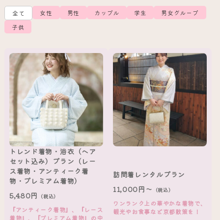
女性
男性
カップル
学生
男女グループ
全て
子供
トレンド着物・浴衣（ヘア
セット込み）プラン（レー
ス着物・アンティーク着
訪問着レンタルプラン
物・プレミアム着物）
11,000円～
（税込）
5,480円
（税込）
ワンランク上の華やかな着物で、
『アンティーク着物』、『レース
観光やお食事など京都散策を！
着物』、『プレミアム着物』の中