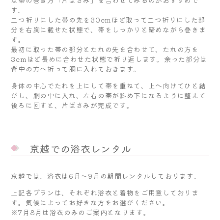
す。
二つ折りにした帯の先を30cmほど取って二つ折りにした部
分を右胸に載せた状態で、帯をしっかりと締めながら巻きま
す。
最初に取った帯の部分とたれの先を合わせて、たれの方を
3cmほど長めに合わせた状態で折り返します。余った部分は
背中の方へ折って胴に入れておきます。
身体の中心でたれを上にして帯を重ねて、上へ向けてひと結
びし、胴の中に入れ、左右の帯が斜め下になるように整えて
後ろに回すと、片ばさみが完成です。
京越での浴衣レンタル
京越では、浴衣は6月～9月の期間レンタルしております。
上記各プランは、それぞれ浴衣と着物をご用意しておりま
す。気候によってお好きな方をお選びください。
※7月8月は浴衣のみのご案内となります。