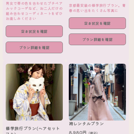
男女で帯の色を合わせたプチペア
京都最安級の修学旅行プラン。青
ルックコーデなど、お二人だけの
春の思い出をたくさん写真に
組み合わせコーディネートをぜひ
お楽しみください
空き状況を確認
空き状況を確認
プラン詳細を確認
プラン詳細を確認
袴レンタルプラン
修学旅行プラン(ヘアセット
8,980円
（税込）