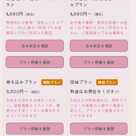
ラン
ルプラン
4,980円
4,980円～
（税込）
（税込）
男性向けの着物・浴衣レンタルプ
お子様の着物・浴衣は京越へお任
ラン。お1人様のご利用でもお友
せ！お子様だけでのご利用はもち
達同士でのご利用も大歓迎
ろん、ご家族揃ってのお着物も
空き状況を確認
空き状況を確認
プラン詳細を確認
プラン詳細を確認
持ち込みプラン
団体プラン
特別プラン
特別プラン
3,300円～
料金はお問合せください
（税込）
お好きな浴衣をお持ちくださ
8名以上の団体様なら、団体プラ
い。経験豊富なスタッフが、着
ンに！お客様の人数やご要望に
崩れせず苦しくないお着付をさ
応じて、プランをご提案させて
せていただきます
いただきます
プラン詳細を確認
プラン詳細を確認