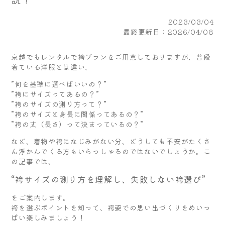
2023/03/04
最終更新日：2026/04/08
京越でもレンタルで袴プランをご用意しておりますが、普段
着ている洋服とは違い、
”何を基準に選べばいいの？”
”袴にサイズってあるの？”
”袴のサイズの測り方って？”
”袴のサイズと身長に関係ってあるの？”
”袴の丈（長さ）って決まっているの？”
など、着物や袴になじみがない分、どうしても不安がたくさ
ん浮かんでくる方もいらっしゃるのではないでしょうか。こ
の記事では、
“袴サイズの測り方を理解し、失敗しない袴選び”
をご案内します。
袴を選ぶポイントを知って、袴姿での思い出づくりをめいっ
ぱい楽しみましょう！