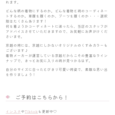
れます。
どんな柄の着物にするのか。どんな着物と袴のコーディネー
トするのか。草履を履くのか、ブーツを履くのか・・・選択
肢はたくさんあります！
何を着ようかコーディネートに迷ったら、当店のスタッフが
アドバイスさせていただきますので、お気軽にお声がけくだ
さいませ。
京越の袴には、京越にしかないオリジナルのくすみカラーも
ございます♪
着物メーカーが運営している京越だからこその豊富なライン
ナップで、きっとお気に入りの袴が見つかるはず。
自分のサイズに合ったとびきり可愛い袴姿で、素敵な思い出
を作りましょう！
ご予約はこちらから！
インスタ
や
Tiktok
も更新中♡