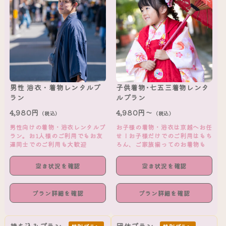
男性 浴衣・着物レンタルプ
子供着物･七五三着物レンタ
ラン
ルプラン
4,980円
4,980円～
（税込）
（税込）
男性向けの着物・浴衣レンタルプ
お子様の着物・浴衣は京越へお任
ラン。お1人様のご利用でもお友
せ！お子様だけでのご利用はもち
達同士でのご利用も大歓迎
ろん、ご家族揃ってのお着物も
空き状況を確認
空き状況を確認
プラン詳細を確認
プラン詳細を確認
持ち込みプラン
団体プラン