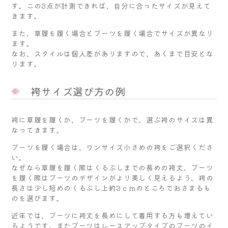
す。この3点が計測できれば、自分に合ったサイズが見えて
きます。
また、草履を履く場合とブーツを履く場合でサイズが異なり
ます。
なお、スタイルは個人差がありますので、あくまで目安とな
ります。
袴サイズ選び方の例
袴に草履を履くか、ブーツを履くかで、選ぶ袴のサイズは異
なってきます。
ブーツを履く場合は、ワンサイズ小さめの袴をご選択くださ
い。
なぜなら草履を履く際はくるぶしまでの長めの袴丈、ブーツ
を履く際はブーツのデザインがより美しく見えるよう、袴の
長さは少し短めのくるぶし上約3ｃｍのところでおさまるも
のを選びます。
近年では、ブーツに袴丈を長めにして着用する方も増えてい
るようです。またブーツはレースアップタイプのブーツのイ