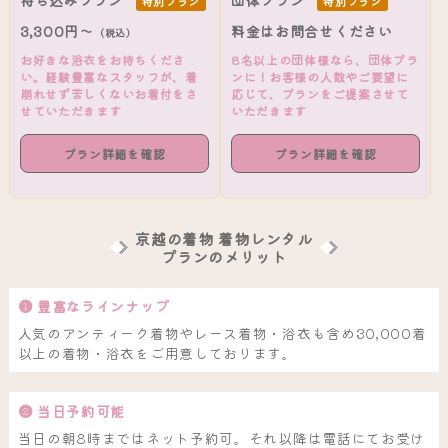
特別プラン
特別プラン
3,300円～
料金はお問合せください
（税込）
お好きな浴衣をお持ちくださ
8名以上の団体様なら、団体プラ
い。経験豊富なスタッフが、着
ンに！お客様の人数やご要望に
崩れせず苦しくないお着付をさ
応じて、プランをご提案させて
せていただきます
いただきます
プラン詳細を確認
プラン詳細を確認
京越の着物 着物レンタル
プランのメリット
❶ 豊富なラインナップ
人気のアンティーク着物やレース着物・浴衣も含め30,000着
以上の着物・浴衣をご用意しております。
❷ 当日予約可能
当日の朝8時まではネット予約可。それ以降は電話にてお受け