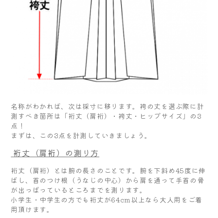
名称がわかれば、次は採寸に移ります。袴の丈を選ぶ際に計
測すべき箇所は「裄丈（肩裄）・袴丈・ヒップサイズ」の3
点！
まずは、この3点を計測していきましょう。
裄丈（肩裄）の測り方
裄丈（肩裄）とは腕の長さのことです。腕を下斜め45度に伸
ばし、首のつけ根（うなじの中心）から肩を通って手首の骨
が出っぱっているところまでを測ります。
小学生・中学生の方でも裄丈が64cm以上なら大人用をご着
用頂けます。