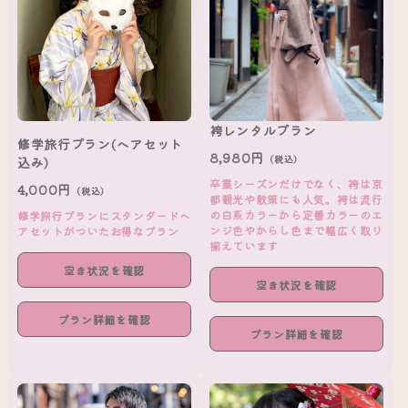
袴レンタルプラン
修学旅行プラン(ヘアセット
8,980円
（税込）
込み)
卒業シーズンだけでなく、袴は京
4,000円
（税込）
都観光や散策にも人気。袴は流行
の白系カラーから定番カラーのエ
修学旅行プランにスタンダードヘ
ンジ色やからし色まで幅広く取り
アセットがついたお得なプラン
揃えています
空き状況を確認
空き状況を確認
プラン詳細を確認
プラン詳細を確認