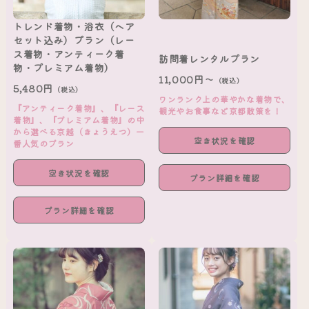
トレンド着物・浴衣（ヘア
セット込み）プラン（レー
ス着物・アンティーク着
訪問着レンタルプラン
物・プレミアム着物）
11,000円～
（税込）
5,480円
（税込）
ワンランク上の華やかな着物で、
『アンティーク着物』、『レース
観光やお食事など京都散策を！
着物』、『プレミアム着物』の中
から選べる京越（きょうえつ）一
空き状況を確認
番人気のプラン
空き状況を確認
プラン詳細を確認
プラン詳細を確認