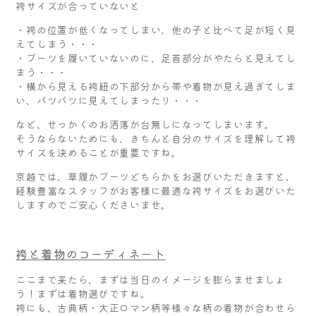
袴サイズが合っていないと
・袴の位置が低くなってしまい、他の子と比べて足が短く見
えてしまう・・・
・ブーツを履いていないのに、足首部分がやたらと見えてし
まう・・・
・横から見える袴紐の下部分から帯や着物が見え過ぎてしま
い、パツパツに見えてしまったり・・・
など、せっかくのお洒落が台無しになってしまいます。
そうならないためにも、きちんと自分のサイズを理解して袴
サイズを決めることが重要ですね。
京越では、草履かブーツどちらかをお選びいただきますと、
経験豊富なスタッフがお客様に最適な袴サイズをお選びいた
しますのでご安心くださいませ。
袴と着物のコーディネート
ここまで来たら、まずは当日のイメージを膨らませましょ
う！まずは着物選びですね。
袴にも、古典柄・大正ロマン柄等様々な柄の着物が合わせら