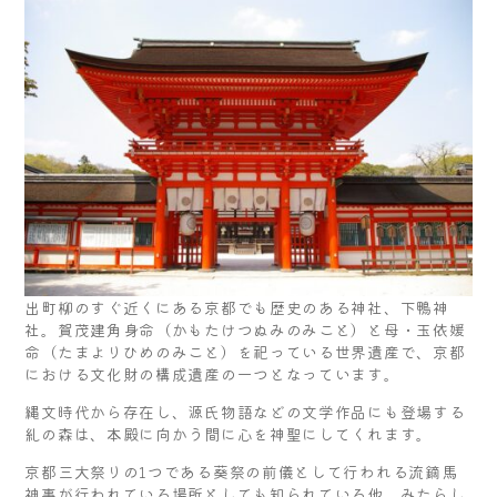
出町柳のすぐ近くにある京都でも歴史のある神社、下鴨神
社。賀茂建角身命（かもたけつぬみのみこと）と母・玉依媛
命（たまよりひめのみこと）を祀っている世界遺産で、京都
における文化財の構成遺産の一つとなっています。
縄文時代から存在し、源氏物語などの文学作品にも登場する
糺の森は、本殿に向かう間に心を神聖にしてくれます。
京都三大祭りの1つである葵祭の前儀として行われる流鏑馬
神事が行われている場所としても知られている他、みたらし