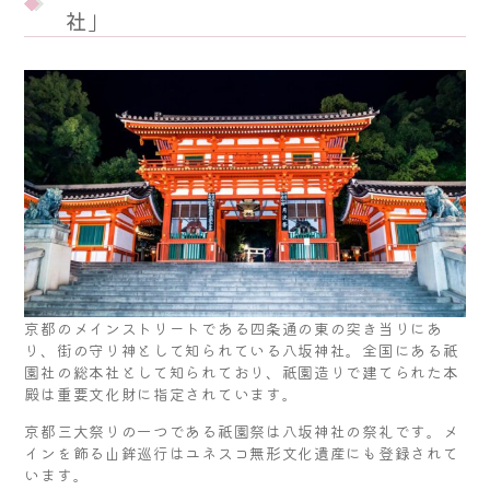
社」
京都のメインストリートである四条通の東の突き当りにあ
り、街の守り神として知られている八坂神社。全国にある祇
園社の総本社として知られており、祇園造りで建てられた本
殿は重要文化財に指定されています。
京都三大祭りの一つである祇園祭は八坂神社の祭礼です。メ
インを飾る山鉾巡行はユネスコ無形文化遺産にも登録されて
います。