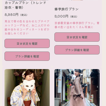
カップルプラン（トレンド
浴衣・着物）
修学旅行プラン
8,980円
（税込）
3,000円
（税込）
男女で帯の色を合わせたプチペア
京都最安級の修学旅行プラン。青
ルックコーデなど、お二人だけの
春の思い出をたくさん写真に
組み合わせコーディネートをぜひ
お楽しみください
空き状況を確認
空き状況を確認
プラン詳細を確認
プラン詳細を確認