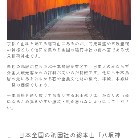
京都と山科を隔てる稲荷山にあるのが、商売繁盛や五穀豊穣
の神様として信仰を集める全国の稲荷神社の総本宮である伏
見稲荷神社です。
朱色の鳥居が立ち並ぶ千本鳥居が有名で、日本人のみならず
外国人観光客からの評判が高いのが特徴です。他にも千本鳥
居の先にあるおもかる石や重要文化財の楼門、拝殿、本殿は
一見の価値でしょう。
千本鳥居を通り抜けてお参りするお山巡りは、かなりの山道
になるため歩きやすい服装・靴を忘れないようにしてくださ
い。
日本全国の祇園社の総本山「八坂神