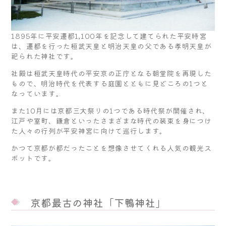
1895年に平安遷都1,100年を記念して建てられた平安時宮
は、遷都を行った桓武天皇と明治天皇の父である孝明天皇が
祀られた神社です。
社殿は桓武天皇時代の平安京の正庁となる朝堂院を再現した
もので、明治時代を代表する庭園とともに見どころの1つと
なっています。
また10月には京都三大祭りの1つである時代祭が開催され、
江戸や室町、鎌倉といったさまざまな時代の装束を身につけ
た人々の行列が平安神宮に向けて巡行します。
かつて京都が都だったことを想像させてくれる人気の観光ス
ポットです。
京都最古の神社「下鴨神社」