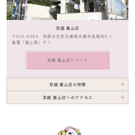
京越 嵐山店
〒616-8384 京都市右京区嵯峨天龍寺造路町6-1
嵐電「嵐山駅」すぐ
京越 嵐山店について
京越 嵐山店の特徴
京越 嵐山店へのアクセス