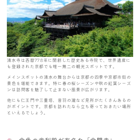
清水寺は西暦778年に開創した歴史ある寺院で、世界遺産に
も登録された京都でも唯一無二の観光スポットです。
メインスポットの清水の舞台からは京都の四季や京都市街の
景色を堪能できます。特に春の桜シーズンや秋の紅葉シーズ
ンは訪問客を魅了して止まない風景が広がります。
他にも仁王門や三重塔、音羽の瀧など見所がたくさんあるの
がポイントです。京都を訪れたなら立ち寄っておきたい場所
といえるでしょう。