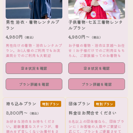
男性 浴衣・着物レンタルプ
子供着物･七五三着物レンタ
ラン
ルプラン
4,980円
4,980円～
（税込）
（税込）
男性向けの着物・浴衣レンタルプ
お子様の着物・浴衣は京越へお任
ラン。お1人様のご利用でもお友
せ！お子様だけでのご利用はもち
達同士でのご利用も大歓迎
ろん、ご家族揃ってのお着物も
空き状況を確認
空き状況を確認
プラン詳細を確認
プラン詳細を確認
持ち込みプラン
団体プラン
特別プラン
特別プラン
3,300円～
料金はお問合せください
（税込）
お好きな浴衣をお持ちくださ
8名以上の団体様なら、団体プラ
い。経験豊富なスタッフが、着
ンに！お客様の人数やご要望に
崩れせず苦しくないお着付をさ
応じて、プランをご提案させて