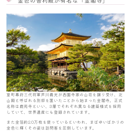
金色の舎利殿が有名な「金閣寺」
室町幕府三代将軍芦川義光が西園寺家の山荘を譲り受け、北
山殿と呼ばれる別邸を置いたことから始まった金閣寺。正式
名称は鹿苑寺といい、3層でそれぞれ異なる建築様式を採用
していて、世界遺産にも登録されています。
また金箔約20万枚を使っているといわれ、まばゆいばかりの
金色に輝くその姿は訪問客を圧倒しています。