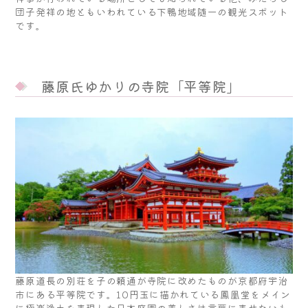
団子発祥の地ともいわれている下鴨地域随一の観光スポット
です。
藤原氏ゆかりの寺院「平等院」
藤原道長の別荘を子の頼通が寺院に改めたものが京都府宇治
市にある平等院です。10円玉に描かれている鳳凰堂をメイン
に極楽浄土を表現した日本庭園の美しさは言葉に表せないも