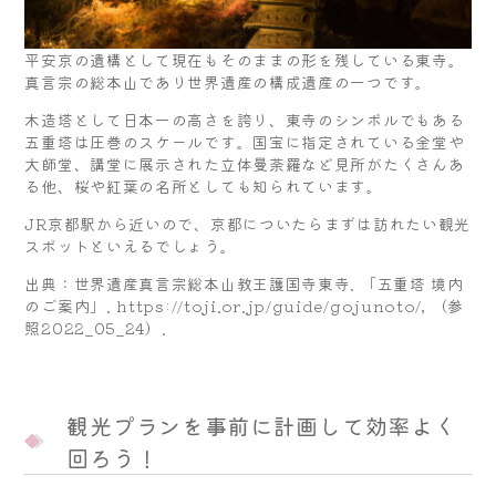
平安京の遺構として現在もそのままの形を残している東寺。
真言宗の総本山であり世界遺産の構成遺産の一つです。
木造塔として日本一の高さを誇り、東寺のシンボルでもある
五重塔は圧巻のスケールです。国宝に指定されている金堂や
大師堂、講堂に展示された立体曼荼羅など見所がたくさんあ
る他、桜や紅葉の名所としても知られています。
JR京都駅から近いので、京都についたらまずは訪れたい観光
スポットといえるでしょう。
出典：世界遺産真言宗総本山教王護国寺東寺. 「五重塔 境内
のご案内」. https://toji.or.jp/guide/gojunoto/, （参
照2022_05_24）.
観光プランを事前に計画して効率よく
回ろう！