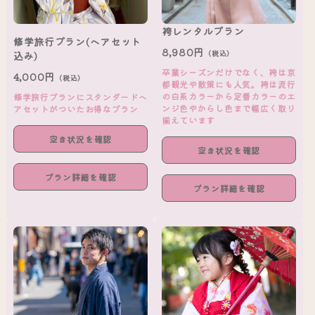
袴レンタルプラン
修学旅行プラン(ヘアセット
8,980円
（税込）
込み)
卒業シーズンだけでなく、袴は京
4,000円
（税込）
都観光や散策にも人気。袴は流行
の白系カラーから定番カラーのエ
修学旅行プランにスタンダードヘ
ンジ色やからし色まで幅広く取り
アセットがついたお得なプラン
揃えています
空き状況を確認
空き状況を確認
プラン詳細を確認
プラン詳細を確認