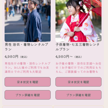
男性 浴衣・着物レンタルプ
子供着物･七五三着物レンタ
ラン
ルプラン
4,980円
4,980円～
（税込）
（税込）
男性向けの着物・浴衣レンタルプ
お子様の着物・浴衣は京越へお任
ラン。お1人様のご利用でもお友
せ！お子様だけでのご利用はもち
達同士でのご利用も大歓迎
ろん、ご家族揃ってのお着物も
空き状況を確認
空き状況を確認
プラン詳細を確認
プラン詳細を確認