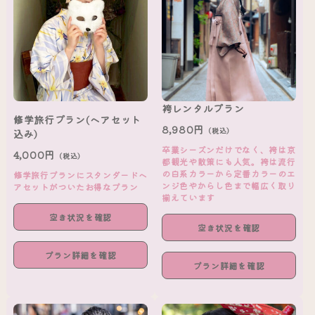
袴レンタルプラン
修学旅行プラン(ヘアセット
8,980円
（税込）
込み)
卒業シーズンだけでなく、袴は京
4,000円
（税込）
都観光や散策にも人気。袴は流行
の白系カラーから定番カラーのエ
修学旅行プランにスタンダードヘ
ンジ色やからし色まで幅広く取り
アセットがついたお得なプラン
揃えています
空き状況を確認
空き状況を確認
プラン詳細を確認
プラン詳細を確認