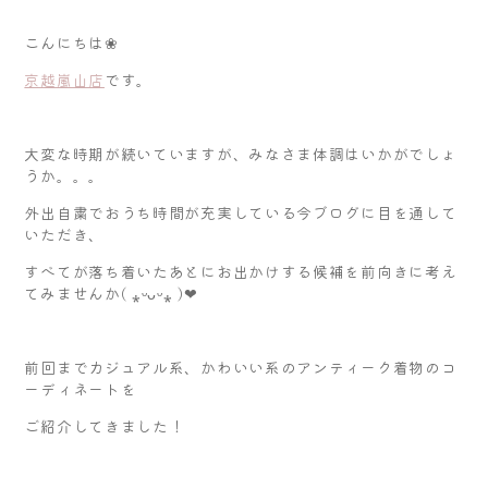
こんにちは❀
京越嵐山店
です。
大変な時期が続いていますが、みなさま体調はいかがでしょ
うか。。。
外出自粛でおうち時間が充実している今ブログに目を通して
いただき、
すべてが落ち着いたあとにお出かけする候補を前向きに考え
てみませんか( ⁎ᵕᴗᵕ⁎ )❤︎
前回までカジュアル系、かわいい系のアンティーク着物のコ
ーディネートを
ご紹介してきました！