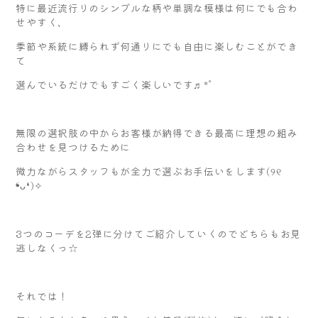
特に最近流行りのシンプルな柄や単調な模様は何にでも合わ
せやすく、
季節や系統に縛られず何通りにでも自由に楽しむことができ
て
選んでいるだけでもすごく楽しいです♬*゜
無限の選択肢の中からお客様が納得できる最高に理想の組み
合わせを見つけるために
微力ながらスタッフもが全力で選ぶお手伝いをします(୨୧
❛ᴗ❛)✧
3つのコーデを2弾に分けてご紹介していくのでどちらもお見
逃しなくっ☆
それでは！