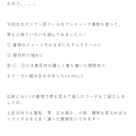
なので。。。。
今回はモダンで一見クールなアンティーク着物を使って、
帯と小物でいろいろ遊んでみました✧˖°
① 着物のイメージそのままにモダンでクールに
② 個性的で強めに
➂ ①、②とは真反対の優しく落ち着いた雰囲気に
をテーマに組み合わせました(人୨୧ᵕ̤ᴗᵕ̤)
以前にも1つの着物で帯を変えて楽しむコーデをご紹介しま
したが、
上記以外でも髪型、帯、丈の長さ、小物、履物を変えればビ
ックリするほど全く違った雰囲気にできます！