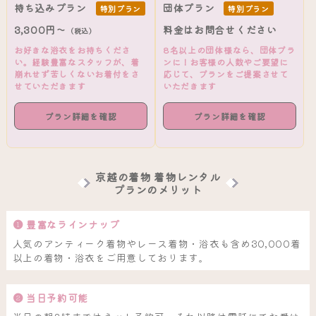
持ち込みプラン
団体プラン
特別プラン
特別プラン
3,300円～
料金はお問合せください
（税込）
お好きな浴衣をお持ちくださ
8名以上の団体様なら、団体プラ
い。経験豊富なスタッフが、着
ンに！お客様の人数やご要望に
崩れせず苦しくないお着付をさ
応じて、プランをご提案させて
せていただきます
いただきます
プラン詳細を確認
プラン詳細を確認
京越の着物 着物レンタル
プランのメリット
❶ 豊富なラインナップ
人気のアンティーク着物やレース着物・浴衣も含め30,000着
以上の着物・浴衣をご用意しております。
❷ 当日予約可能