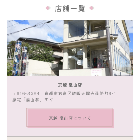
店舗一覧
京越 嵐山店
〒616-8384 京都市右京区嵯峨天龍寺造路町6-1
嵐電「嵐山駅」すぐ
京越 嵐山店について