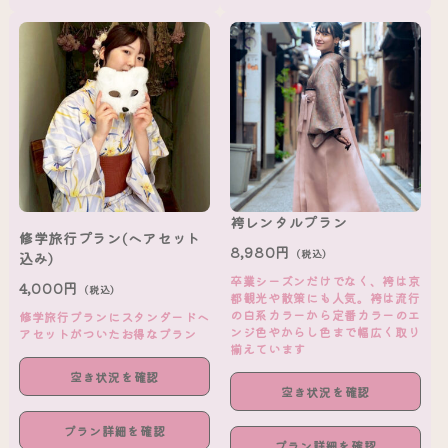
袴レンタルプラン
修学旅行プラン(ヘアセット
8,980円
（税込）
込み)
卒業シーズンだけでなく、袴は京
4,000円
（税込）
都観光や散策にも人気。袴は流行
の白系カラーから定番カラーのエ
修学旅行プランにスタンダードヘ
ンジ色やからし色まで幅広く取り
アセットがついたお得なプラン
揃えています
空き状況を確認
空き状況を確認
プラン詳細を確認
プラン詳細を確認