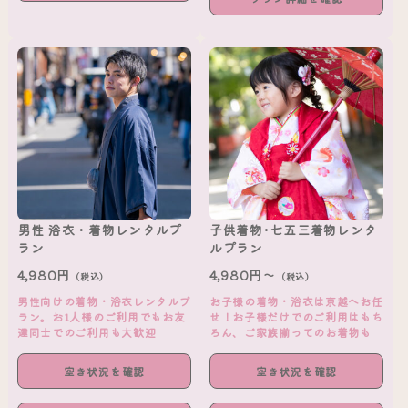
男性 浴衣・着物レンタルプ
子供着物･七五三着物レンタ
ラン
ルプラン
4,980円
4,980円～
（税込）
（税込）
男性向けの着物・浴衣レンタルプ
お子様の着物・浴衣は京越へお任
ラン。お1人様のご利用でもお友
せ！お子様だけでのご利用はもち
達同士でのご利用も大歓迎
ろん、ご家族揃ってのお着物も
空き状況を確認
空き状況を確認