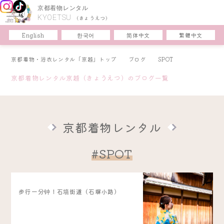
京都着物レンタル
KYOETSU
(きょうえつ)
한국어
简体中文
English
繁體中文
京都着物・浴衣レンタル「京越」トップ
ブログ
SPOT
京都着物レンタル京越（きょうえつ）のブログ一覧
京都着物レンタル
#SPOT
步行一分钟！石墙街道（石塀小路）