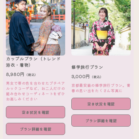
カップルプラン（トレンド
浴衣・着物）
修学旅行プラン
8,980円
（税込）
3,000円
（税込）
男女で帯の色を合わせたプチペア
京都最安級の修学旅行プラン。青
ルックコーデなど、お二人だけの
春の思い出をたくさん写真に
組み合わせコーディネートをぜひ
お楽しみください
空き状況を確認
空き状況を確認
プラン詳細を確認
プラン詳細を確認