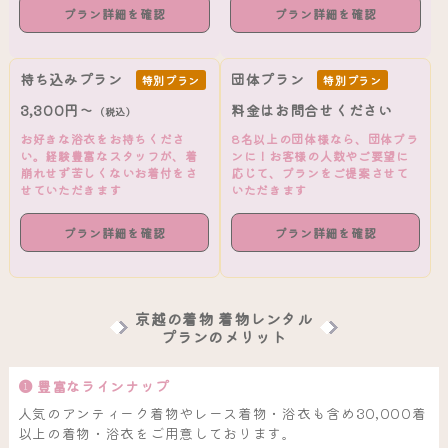
プラン詳細を確認
プラン詳細を確認
持ち込みプラン
団体プラン
特別プラン
特別プラン
3,300円～
料金はお問合せください
（税込）
お好きな浴衣をお持ちくださ
8名以上の団体様なら、団体プラ
い。経験豊富なスタッフが、着
ンに！お客様の人数やご要望に
崩れせず苦しくないお着付をさ
応じて、プランをご提案させて
せていただきます
いただきます
プラン詳細を確認
プラン詳細を確認
京越の着物 着物レンタル
プランのメリット
❶ 豊富なラインナップ
人気のアンティーク着物やレース着物・浴衣も含め30,000着
以上の着物・浴衣をご用意しております。