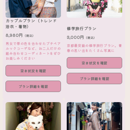
カップルプラン（トレンド
浴衣・着物）
修学旅行プラン
8,980円
（税込）
3,000円
（税込）
男女で帯の色を合わせたプチペア
京都最安級の修学旅行プラン。青
ルックコーデなど、お二人だけの
春の思い出をたくさん写真に
組み合わせコーディネートをぜひ
お楽しみください
空き状況を確認
空き状況を確認
プラン詳細を確認
プラン詳細を確認