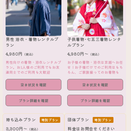
男性 浴衣・着物レンタルプ
子供着物･七五三着物レンタ
ラン
ルプラン
4,980円
4,980円～
（税込）
（税込）
男性向けの着物・浴衣レンタルプ
お子様の着物・浴衣は京越へお任
ラン。お1人様のご利用でもお友
せ！お子様だけでのご利用はもち
達同士でのご利用も大歓迎
ろん、ご家族揃ってのお着物も
空き状況を確認
空き状況を確認
プラン詳細を確認
プラン詳細を確認
持ち込みプラン
団体プラン
特別プラン
特別プラン
3,300円～
料金はお問合せください
（税込）