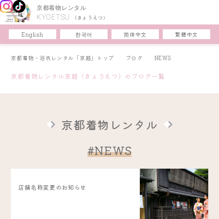
京都着物レンタル
KYOETSU
(きょうえつ)
한국어
简体中文
English
繁體中文
京都着物・浴衣レンタル「京越」トップ
ブログ
NEWS
京都着物レンタル京越（きょうえつ）のブログ一覧
京都着物レンタル
#NEWS
店舗名称変更のお知らせ