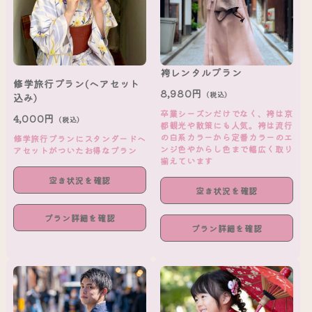
袴レンタルプラン
修学旅行プラン(ヘアセット
8,980円
（税込）
込み)
卒業シーズンだけでなく、袴は京
4,000円
（税込）
都観光や散策にも人気。袴は流行
の白系カラーから定番カラーのエ
修学旅行プランにスタンダードヘ
ンジ色やからし色まで幅広く取り
アセットがついたお得なプラン
揃えています
空き状況を確認
空き状況を確認
プラン詳細を確認
プラン詳細を確認