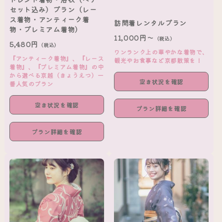
セット込み）プラン（レー
ス着物・アンティーク着
訪問着レンタルプラン
物・プレミアム着物）
11,000円～
（税込）
5,480円
（税込）
ワンランク上の華やかな着物で、
『アンティーク着物』、『レース
観光やお食事など京都散策を！
着物』、『プレミアム着物』の中
から選べる京越（きょうえつ）一
空き状況を確認
番人気のプラン
空き状況を確認
プラン詳細を確認
プラン詳細を確認