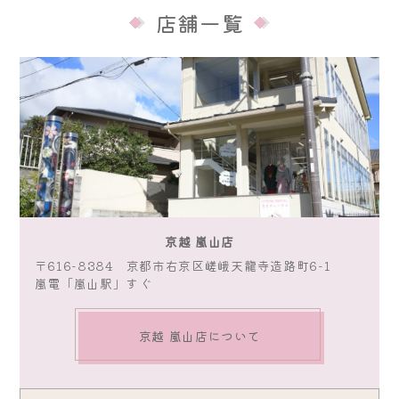
店舗一覧
京越 嵐山店
〒616-8384 京都市右京区嵯峨天龍寺造路町6-1
嵐電「嵐山駅」すぐ
京越 嵐山店について