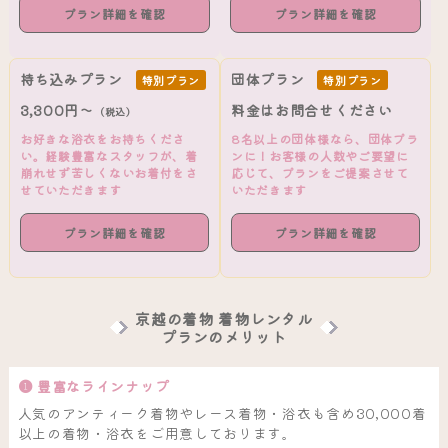
プラン詳細を確認
プラン詳細を確認
持ち込みプラン
団体プラン
特別プラン
特別プラン
3,300円～
料金はお問合せください
（税込）
お好きな浴衣をお持ちくださ
8名以上の団体様なら、団体プラ
い。経験豊富なスタッフが、着
ンに！お客様の人数やご要望に
崩れせず苦しくないお着付をさ
応じて、プランをご提案させて
せていただきます
いただきます
プラン詳細を確認
プラン詳細を確認
京越の着物 着物レンタル
プランのメリット
❶ 豊富なラインナップ
人気のアンティーク着物やレース着物・浴衣も含め30,000着
以上の着物・浴衣をご用意しております。