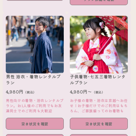
男性 浴衣・着物レンタルプ
子供着物･七五三着物レンタ
ラン
ルプラン
4,980円
4,980円～
（税込）
（税込）
男性向けの着物・浴衣レンタルプ
お子様の着物・浴衣は京越へお任
ラン。お1人様のご利用でもお友
せ！お子様だけでのご利用はもち
達同士でのご利用も大歓迎
ろん、ご家族揃ってのお着物も
空き状況を確認
空き状況を確認