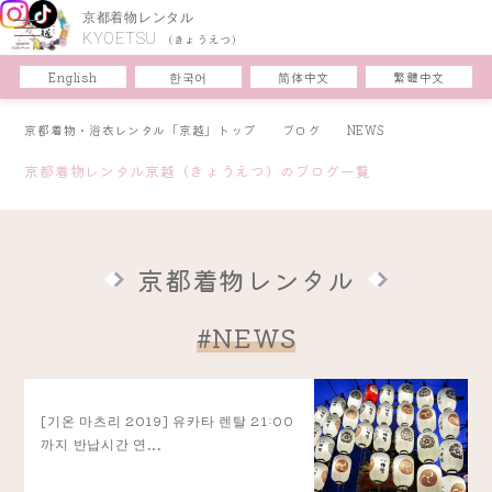
京都着物レンタル
KYOETSU
(きょうえつ)
한국어
简体中文
English
繁體中文
京都着物・浴衣レンタル「京越」トップ
ブログ
NEWS
京都着物レンタル京越（きょうえつ）のブログ一覧
京都着物レンタル
#NEWS
[기온 마츠리 2019] 유카타 렌탈 21:00
까지 반납시간 연...