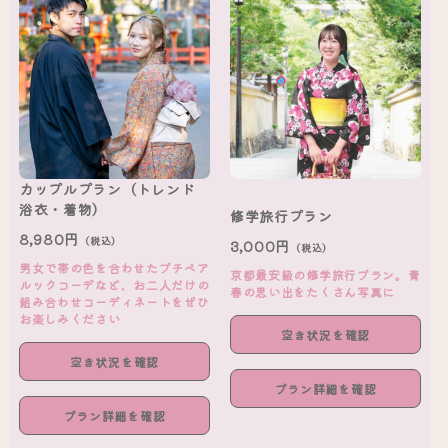
カップルプラン（トレンド
浴衣・着物）
修学旅行プラン
8,980円
（税込）
3,000円
（税込）
男女で帯の色を合わせたプチペア
京都最安級の修学旅行プラン。青
ルックコーデなど、お二人だけの
春の思い出をたくさん写真に
組み合わせコーディネートをぜひ
お楽しみください
空き状況を確認
空き状況を確認
プラン詳細を確認
プラン詳細を確認