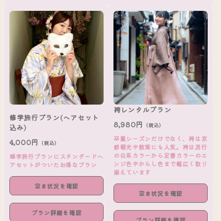
袴レンタルプラン
修学旅行プラン(ヘアセット
8,980円
（税込）
込み)
卒業シーズンだけでなく、袴は京
4,000円
（税込）
都観光や散策にも人気。袴は流行
の白系カラーから定番カラーのエ
修学旅行プランにスタンダードヘ
ンジ色やからし色まで幅広く取り
アセットがついたお得なプラン
揃えています
空き状況を確認
空き状況を確認
プラン詳細を確認
プラン詳細を確認