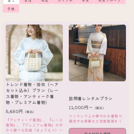
全て
子供
トレンド着物・浴衣（ヘア
セット込み）プラン（レー
ス着物・アンティーク着
訪問着レンタルプラン
物・プレミアム着物）
11,000円～
（税込）
5,480円
（税込）
ワンランク上の華やかな着物で、
『アンティーク着物』、『レース
観光やお食事など京都散策を！
着物』、『プレミアム着物』の中
から選べる京越（きょうえつ）一
空き状況を確認