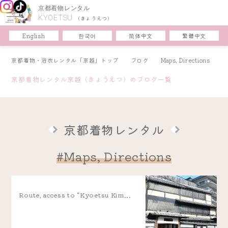
京都着物レンタル
KYOETSU
(きょうえつ)
한국어
简体中文
English
繁體中文
京都着物・浴衣レンタル「京越」トップ
ブログ
Maps, Directions
京都着物レンタル京越（きょうえつ）のブログ一覧
京都着物レンタル
#Maps, Directions
Route, access to “Kyoetsu Kim...