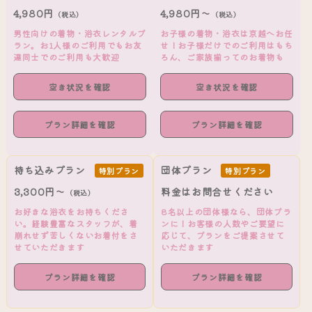
4,980円
4,980円～
（税込）
（税込）
男性向けの着物・浴衣レンタルプ
お子様の着物・浴衣は京越へお任
ラン。お1人様のご利用でもお友
せ！お子様だけでのご利用はもち
達同士でのご利用も大歓迎
ろん、ご家族揃ってのお着物も
空き状況を確認
空き状況を確認
プラン詳細を確認
プラン詳細を確認
持ち込みプラン
団体プラン
特別プラン
特別プラン
3,300円～
料金はお問合せください
（税込）
お好きな浴衣をお持ちくださ
8名以上の団体様なら、団体プラ
い。経験豊富なスタッフが、着
ンに！お客様の人数やご要望に
崩れせず苦しくないお着付をさ
応じて、プランをご提案させて
せていただきます
いただきます
プラン詳細を確認
プラン詳細を確認