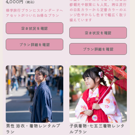
4,000円
（税込）
都観光や散策にも人気。袴は流行
の白系カラーから定番カラーのエ
修学旅行プランにスタンダードヘ
ンジ色やからし色まで幅広く取り
アセットがついたお得なプラン
揃えています
空き状況を確認
空き状況を確認
プラン詳細を確認
プラン詳細を確認
男性 浴衣・着物レンタルプ
子供着物･七五三着物レンタ
ラン
ルプラン