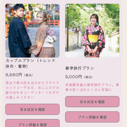
カップルプラン（トレンド
浴衣・着物）
修学旅行プラン
8,980円
（税込）
3,000円
（税込）
男女で帯の色を合わせたプチペア
京都最安級の修学旅行プラン。青
ルックコーデなど、お二人だけの
春の思い出をたくさん写真に
組み合わせコーディネートをぜひ
お楽しみください
空き状況を確認
空き状況を確認
プラン詳細を確認
プラン詳細を確認