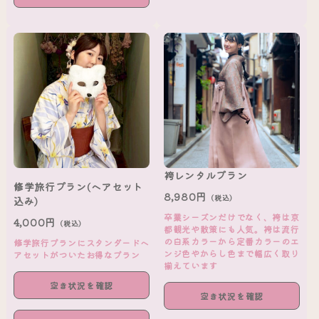
袴レンタルプラン
修学旅行プラン(ヘアセット
8,980円
（税込）
込み)
卒業シーズンだけでなく、袴は京
4,000円
（税込）
都観光や散策にも人気。袴は流行
の白系カラーから定番カラーのエ
修学旅行プランにスタンダードヘ
ンジ色やからし色まで幅広く取り
アセットがついたお得なプラン
揃えています
空き状況を確認
空き状況を確認