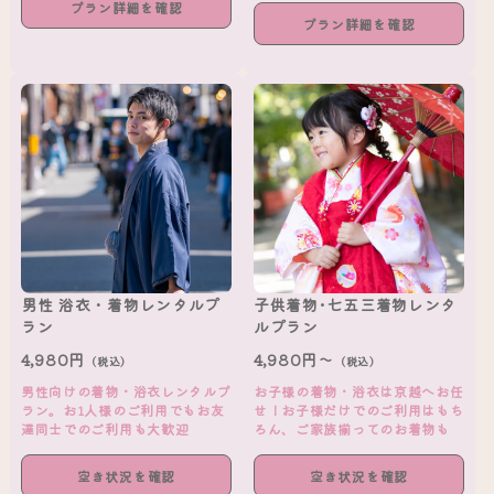
プラン詳細を確認
プラン詳細を確認
男性 浴衣・着物レンタルプ
子供着物･七五三着物レンタ
ラン
ルプラン
4,980円
4,980円～
（税込）
（税込）
男性向けの着物・浴衣レンタルプ
お子様の着物・浴衣は京越へお任
ラン。お1人様のご利用でもお友
せ！お子様だけでのご利用はもち
達同士でのご利用も大歓迎
ろん、ご家族揃ってのお着物も
空き状況を確認
空き状況を確認