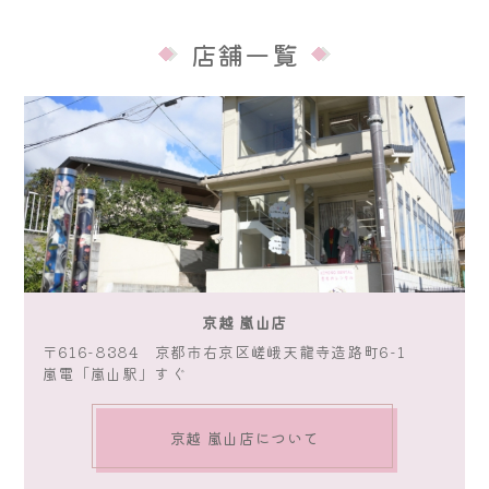
店舗一覧
京越 嵐山店
〒616-8384 京都市右京区嵯峨天龍寺造路町6-1
嵐電「嵐山駅」すぐ
京越 嵐山店について