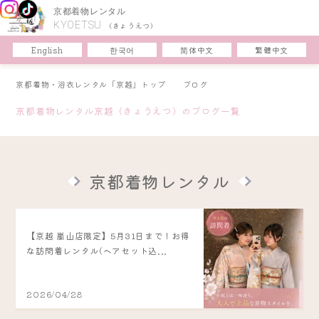
京都着物レンタル
KYOETSU
(きょうえつ)
한국어
简体中文
English
繁體中文
京都着物・浴衣レンタル「京越」トップ
ブログ
京都着物レンタル京越（きょうえつ）のブログ一覧
京都着物レンタル
【京越 嵐山店限定】5月31日まで！お得
な訪問着レンタル(ヘアセット込...
2026/04/28