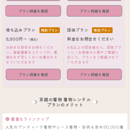
プラン詳細を確認
プラン詳細を確認
持ち込みプラン
団体プラン
特別プラン
特別プラン
3,300円～
料金はお問合せください
（税込）
お好きな浴衣をお持ちくださ
8名以上の団体様なら、団体プラ
い。経験豊富なスタッフが、着
ンに！お客様の人数やご要望に
崩れせず苦しくないお着付をさ
応じて、プランをご提案させて
せていただきます
いただきます
プラン詳細を確認
プラン詳細を確認
京越の着物 着物レンタル
プランのメリット
❶ 豊富なラインナップ
人気のアンティーク着物やレース着物・浴衣も含め30,000着