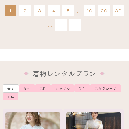
1
2
3
4
5
...
10
20
30
最後
...
»
»
着物レンタルプラン
女性
男性
カップル
学生
男女グループ
全て
子供