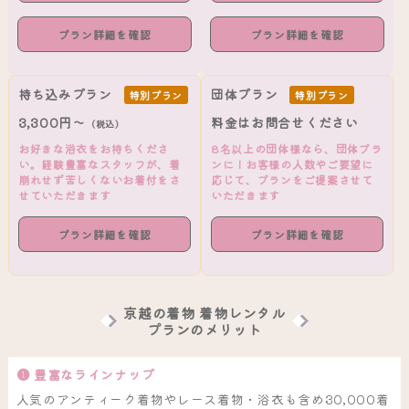
プラン詳細を確認
プラン詳細を確認
持ち込みプラン
団体プラン
特別プラン
特別プラン
3,300円～
料金はお問合せください
（税込）
お好きな浴衣をお持ちくださ
8名以上の団体様なら、団体プラ
い。経験豊富なスタッフが、着
ンに！お客様の人数やご要望に
崩れせず苦しくないお着付をさ
応じて、プランをご提案させて
せていただきます
いただきます
プラン詳細を確認
プラン詳細を確認
京越の着物 着物レンタル
プランのメリット
❶ 豊富なラインナップ
人気のアンティーク着物やレース着物・浴衣も含め30,000着