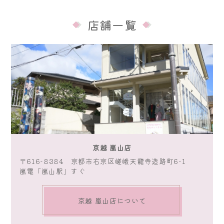
店舗一覧
京越 嵐山店
〒616-8384 京都市右京区嵯峨天龍寺造路町6-1
嵐電「嵐山駅」すぐ
京越 嵐山店について