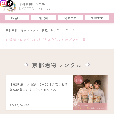
京都着物レンタル
KYOETSU
(きょうえつ)
한국어
简体中文
English
繁體中文
京都着物・浴衣レンタル「京越」トップ
ブログ
京都着物レンタル京越（きょうえつ）のブログ一覧
京都着物レンタル
【京越 嵐山店限定】5月31日まで！お得
な訪問着レンタル(ヘアセット込...
2026/04/28