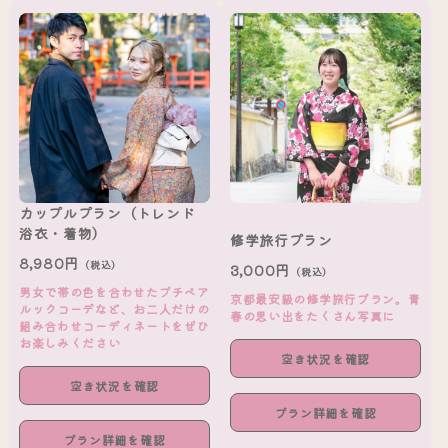
カップルプラン（トレンド
浴衣・着物）
修学旅行プラン
8,980円
（税込）
3,000円
（税込）
男女で帯の色を合わせたプチペア
京都最安級の修学旅行プラン。青
ルックコーデなど、お二人だけの
春の思い出をたくさん写真に
組み合わせコーディネートをぜひ
お楽しみください
空き状況を確認
空き状況を確認
プラン詳細を確認
プラン詳細を確認