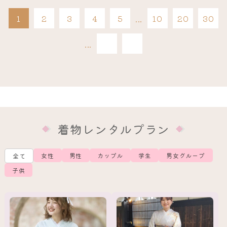
1
2
3
4
5
...
10
20
30
最後
...
»
»
着物レンタルプラン
女性
男性
カップル
学生
男女グループ
全て
子供