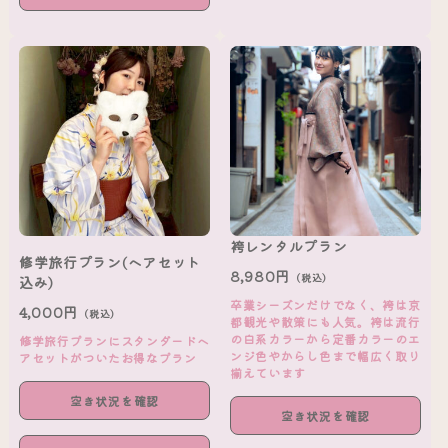
袴レンタルプラン
修学旅行プラン(ヘアセット
8,980円
（税込）
込み)
卒業シーズンだけでなく、袴は京
4,000円
（税込）
都観光や散策にも人気。袴は流行
の白系カラーから定番カラーのエ
修学旅行プランにスタンダードヘ
ンジ色やからし色まで幅広く取り
アセットがついたお得なプラン
揃えています
空き状況を確認
空き状況を確認