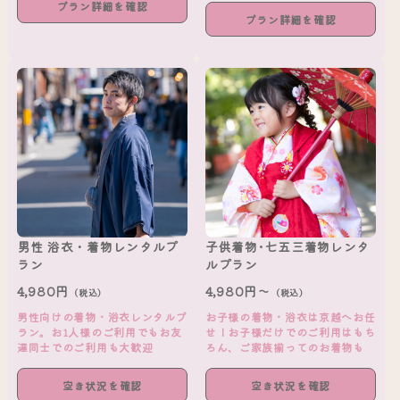
プラン詳細を確認
プラン詳細を確認
男性 浴衣・着物レンタルプ
子供着物･七五三着物レンタ
ラン
ルプラン
4,980円
4,980円～
（税込）
（税込）
男性向けの着物・浴衣レンタルプ
お子様の着物・浴衣は京越へお任
ラン。お1人様のご利用でもお友
せ！お子様だけでのご利用はもち
達同士でのご利用も大歓迎
ろん、ご家族揃ってのお着物も
空き状況を確認
空き状況を確認