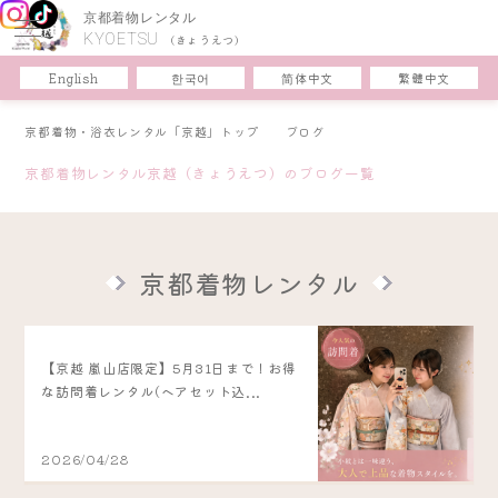
京都着物レンタル
KYOETSU
(きょうえつ)
한국어
简体中文
English
繁體中文
京都着物・浴衣レンタル「京越」トップ
ブログ
京都着物レンタル京越（きょうえつ）のブログ一覧
京都着物レンタル
【京越 嵐山店限定】5月31日まで！お得
な訪問着レンタル(ヘアセット込...
2026/04/28