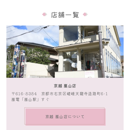
店舗一覧
京越 嵐山店
〒616-8384 京都市右京区嵯峨天龍寺造路町6-1
嵐電「嵐山駅」すぐ
京越 嵐山店について