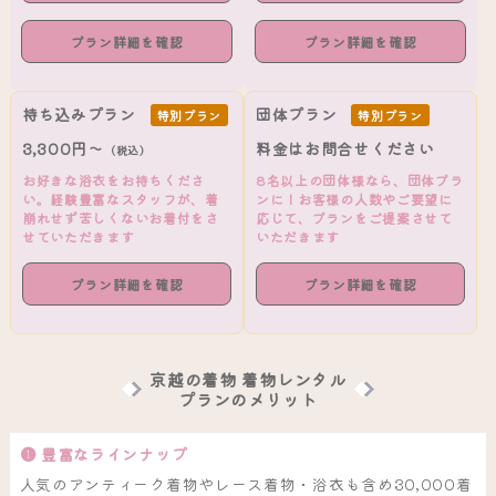
プラン詳細を確認
プラン詳細を確認
持ち込みプラン
団体プラン
特別プラン
特別プラン
3,300円～
料金はお問合せください
（税込）
お好きな浴衣をお持ちくださ
8名以上の団体様なら、団体プラ
い。経験豊富なスタッフが、着
ンに！お客様の人数やご要望に
崩れせず苦しくないお着付をさ
応じて、プランをご提案させて
せていただきます
いただきます
プラン詳細を確認
プラン詳細を確認
京越の着物 着物レンタル
プランのメリット
❶ 豊富なラインナップ
人気のアンティーク着物やレース着物・浴衣も含め30,000着