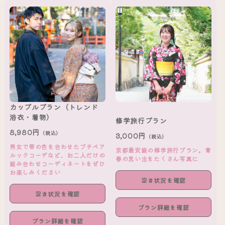
カップルプラン（トレンド
浴衣・着物）
修学旅行プラン
8,980円
（税込）
3,000円
（税込）
男女で帯の色を合わせたプチペア
京都最安級の修学旅行プラン。青
ルックコーデなど、お二人だけの
春の思い出をたくさん写真に
組み合わせコーディネートをぜひ
お楽しみください
空き状況を確認
空き状況を確認
プラン詳細を確認
プラン詳細を確認