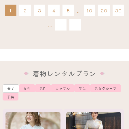
1
2
3
4
5
...
10
20
30
最後
...
»
»
着物レンタルプラン
女性
男性
カップル
学生
男女グループ
全て
子供