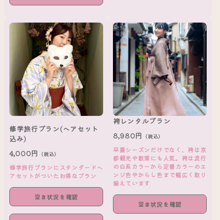
袴レンタルプラン
修学旅行プラン(ヘアセット
8,980円
（税込）
込み)
卒業シーズンだけでなく、袴は京
4,000円
（税込）
都観光や散策にも人気。袴は流行
の白系カラーから定番カラーのエ
修学旅行プランにスタンダードヘ
ンジ色やからし色まで幅広く取り
アセットがついたお得なプラン
揃えています
空き状況を確認
空き状況を確認