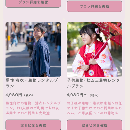
プラン詳細を確認
プラン詳細を確認
男性 浴衣・着物レンタルプ
子供着物･七五三着物レンタ
ラン
ルプラン
4,980円
4,980円～
（税込）
（税込）
男性向けの着物・浴衣レンタルプ
お子様の着物・浴衣は京越へお任
ラン。お1人様のご利用でもお友
せ！お子様だけでのご利用はもち
達同士でのご利用も大歓迎
ろん、ご家族揃ってのお着物も
空き状況を確認
空き状況を確認