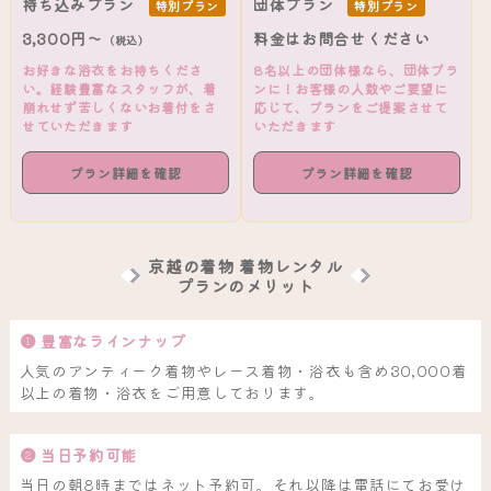
持ち込みプラン
団体プラン
特別プラン
特別プラン
3,300円～
料金はお問合せください
（税込）
お好きな浴衣をお持ちくださ
8名以上の団体様なら、団体プラ
い。経験豊富なスタッフが、着
ンに！お客様の人数やご要望に
崩れせず苦しくないお着付をさ
応じて、プランをご提案させて
せていただきます
いただきます
プラン詳細を確認
プラン詳細を確認
京越の着物 着物レンタル
プランのメリット
❶ 豊富なラインナップ
人気のアンティーク着物やレース着物・浴衣も含め30,000着
以上の着物・浴衣をご用意しております。
❷ 当日予約可能
当日の朝8時まではネット予約可。それ以降は電話にてお受け