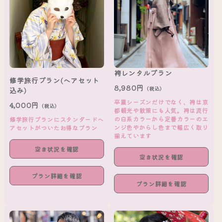
袴レンタルプラン
修学旅行プラン(ヘアセット
8,980円
（税込）
込み)
卒業シーズンだけでなく、袴は京
4,000円
（税込）
都観光や散策にも人気。袴は流行
の白系カラーから定番カラーのエ
修学旅行プランにスタンダードヘ
ンジ色やからし色まで幅広く取り
アセットがついたお得なプラン
揃えています
空き状況を確認
空き状況を確認
プラン詳細を確認
プラン詳細を確認