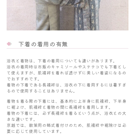
下着の着用の有無
浴衣と着物は、下着の着用についても違いがあります。
浴衣の着用時は市販のキャミソールやステテコでも下着とし
て使えますが、肌襦袢を着れば透けずに美しい着姿になるの
でおすすめです。
着物の下着である長襦袢は、浴衣の下に着用するには暑すぎ
るので使用することはありません。
着物を着る際の下着には、基本的に上半身に肌襦袢、下半身
に裾よけ、肌襦袢と着物の間に長襦袢を着用します。
着物の下着には、必ず長襦袢を着るという点が、浴衣との大
きな違いです。
京越では、散策用の略式着付けのため、肌襦袢や裾除けは必
要に応じて使用しています。