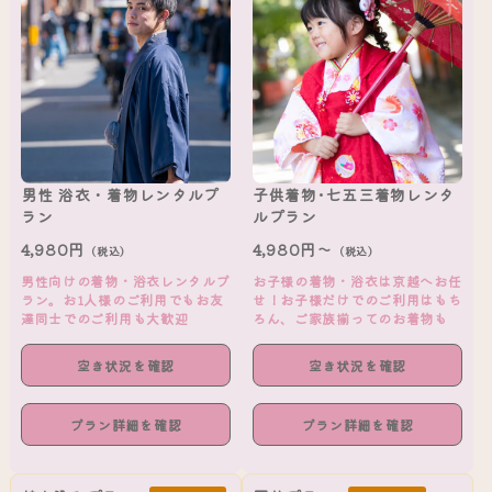
男性 浴衣・着物レンタルプ
子供着物･七五三着物レンタ
ラン
ルプラン
4,980円
4,980円～
（税込）
（税込）
男性向けの着物・浴衣レンタルプ
お子様の着物・浴衣は京越へお任
ラン。お1人様のご利用でもお友
せ！お子様だけでのご利用はもち
達同士でのご利用も大歓迎
ろん、ご家族揃ってのお着物も
空き状況を確認
空き状況を確認
プラン詳細を確認
プラン詳細を確認