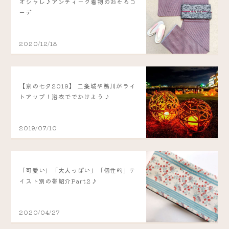
オシャレ♪アンティーク着物のおそろコ
ーデ
2020/12/18
【京の七夕2019】 二条城や鴨川がライ
トアップ！浴衣ででかけよう♪
2019/07/10
「可愛い」「大人っぽい」「個性的」テ
イスト別の帯紹介Part2♪
2020/04/27