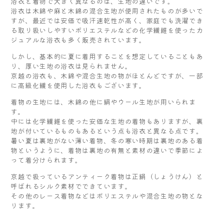
浴衣と着物で大きく異なるのは、生地の違いです。
浴衣は木綿や麻と木綿の混合生地が使用されたものが多いで
すが、最近では安価で吸汗速乾性が高く、家庭でも洗濯でき
る取り扱いしやすいポリエステルなどの化学繊維を使ったカ
ジュアルな浴衣も多く販売されています。
しかし、基本的に夏に着用することを想定していることもあ
り、厚い生地の浴衣は見られません。
京越の浴衣も、木綿や混合生地の物がほとんどですが、一部
に高級化繊を使用した浴衣もございます。
着物の生地には、木綿の他に絹やウール生地が用いられま
す。
中には化学繊維を使った安価な生地の着物もありますが、裏
地が付いているものもあるという点も浴衣と異なる点です。
暑い夏は裏地がない薄い着物、冬の寒い時期は裏地のある着
物というように、着物は裏地の有無と素材の違いで季節によ
って着分けられます。
京越で扱っているアンティーク着物は正絹（しょうけん）と
呼ばれるシルク素材でできています。
その他のレース着物などはポリエステルや混合生地の物とな
ります。