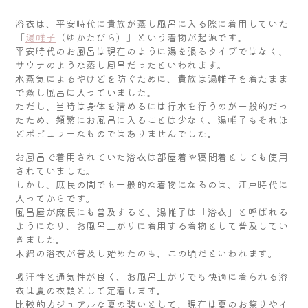
浴衣は、平安時代に貴族が蒸し風呂に入る際に着用していた
「
湯帷子
（ゆかたびら）」という着物が起源です。
平安時代のお風呂は現在のように湯を張るタイプではなく、
サウナのような蒸し風呂だったといわれます。
水蒸気によるやけどを防ぐために、貴族は湯帷子を着たまま
で蒸し風呂に入っていました。
ただし、当時は身体を清めるには行水を行うのが一般的だっ
たため、頻繁にお風呂に入ることは少なく、湯帷子もそれほ
どポピュラーなものではありませんでした。
お風呂で着用されていた浴衣は部屋着や寝間着としても使用
されていました。
しかし、庶民の間でも一般的な着物になるのは、江戸時代に
入ってからです。
風呂屋が庶民にも普及すると、湯帷子は「浴衣」と呼ばれる
ようになり、お風呂上がりに着用する着物として普及してい
きました。
木綿の浴衣が普及し始めたのも、この頃だといわれます。
吸汗性と通気性が良く、お風呂上がりでも快適に着られる浴
衣は夏の衣類として定着します。
比較的カジュアルな夏の装いとして、現在は夏のお祭りやイ