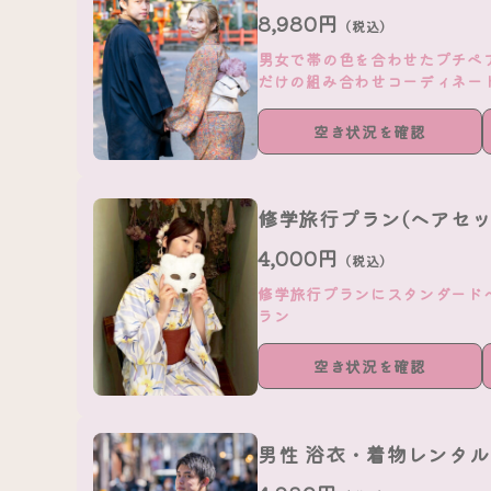
8,980円
（税込）
男女で帯の色を合わせたプチペ
だけの組み合わせコーディネー
空き状況を確認
修学旅行プラン(ヘアセ
4,000円
（税込）
修学旅行プランにスタンダード
ラン
空き状況を確認
男性 浴衣・着物レンタ