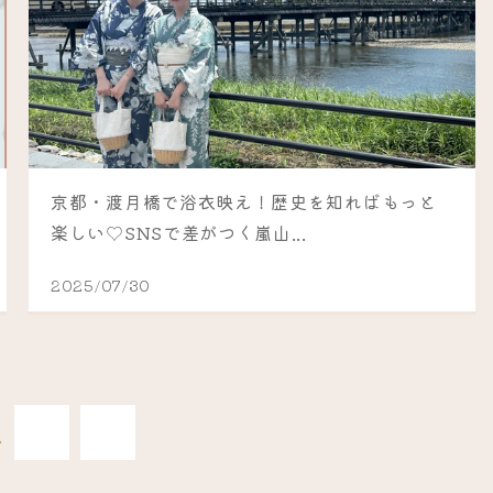
京都・渡月橋で浴衣映え！歴史を知ればもっと
楽しい♡SNSで差がつく嵐山...
2025/07/30
最後
.
»
»