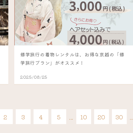
修学旅行の着物レンタルは、お得な京越の「修
学旅行プラン」がオススメ！
2025/08/25
2
3
4
5
...
10
20
30
..