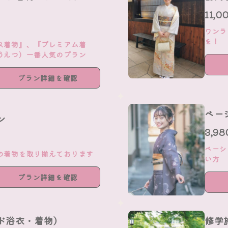
11,
ワンラ
を！
ス着物』、『プレミアム着
うえつ）一番人気のプラン
プラン詳細を確認
ベー
ン
3,9
ベーシ
の着物を取り揃えております
い方
プラン詳細を確認
ド浴衣・着物）
修学