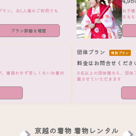
4,9
プラン。お1人様のご利用でも
お子様
はもち
プラン詳細を確認
団体プラン
特別プラン
料金はお問合せくださ
が、着崩れせず苦しくないお着付
8名以上の団体様なら、団体
案させていただきます
京越の着物 着物レンタル