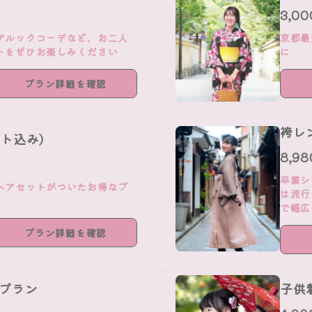
3,0
アルックコーデなど、お二人
京都最
トをぜひお楽しみください
に
プラン詳細を確認
袴レ
ット込み)
8,9
卒業シ
ヘアセットがついたお得なプ
は流行
で幅広
プラン詳細を確認
ルプラン
子供