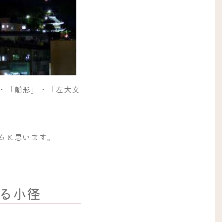
・「船形」・「左大文
ると思います。
る小径