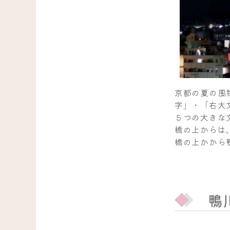
京都の夏の風
字」・「右大
５つの大きな
橋の上からは
橋の上かから
鴨