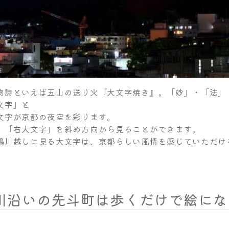
物詩といえば五山の送り火『大文字焼き』。「妙」・「法」
文字」と
文字が京都の夜空を彩ります。
、「右大文字」を斜め方向から見ることができます。
鴨川越しに見る大文字は、京都らしい風情を感じていただけ
川沿いの先斗町は歩くだけで絵にな