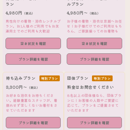
ラン
ルプラン
4,980円
4,980円～
（税込）
（税込）
男性向けの着物・浴衣レンタルプ
お子様の着物・浴衣は京越へお任
ラン。お1人様のご利用でもお友
せ！お子様だけでのご利用はもち
達同士でのご利用も大歓迎
ろん、ご家族揃ってのお着物も
空き状況を確認
空き状況を確認
プラン詳細を確認
プラン詳細を確認
持ち込みプラン
団体プラン
特別プラン
特別プラン
3,300円～
料金はお問合せください
（税込）
お好きな浴衣をお持ちくださ
8名以上の団体様なら、団体プラ
い。経験豊富なスタッフが、着
ンに！お客様の人数やご要望に
崩れせず苦しくないお着付をさ
応じて、プランをご提案させて
せていただきます
いただきます
プラン詳細を確認
プラン詳細を確認