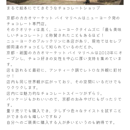
まるで絵本にでてきそうなチョコレートショップ
京都のカカオマーケット バイ マリベルはニューヨーク発の
チョコレート専門店。
そのクオリティは高く、ニューヨークタイムズに「最も美味
しいチョコレート」と称賛されたこともあるほど！
ニューヨークのブルックリンに本店があり、現地ではセレブ
御用達のチョコとして知られているのだとか。
京都・祇園のカカオマーケット バイ マリベルは2013年にオ
ープンし、チョコ好きの女性を中心に厚い支持を集めていま
す。
店を訪れると最初に、アンティーク調でレトロな外観に釘付
け！
店内も同じ世界観が広がっており、その空間にいるだけでも
ワクワクします。
店内には魅力的なチョコレートスイーツがずらり。
パッケージもかわいいので、京都のおみやげにもぴったりで
す。
量り売りでも購入でき、少しずつ色々なテイストを試すこと
ができるのも嬉しいですね♪
自分へのご褒美に購入する人が多いというのも納得です。