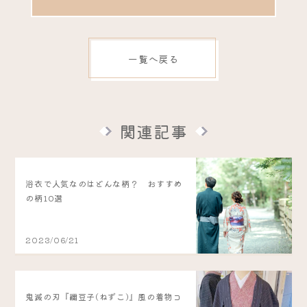
一覧へ戻る
関連記事
浴衣で人気なのはどんな柄？ おすすめ
の柄10選
2023/06/21
鬼滅の刃『禰豆子(ねずこ)』風の着物コ