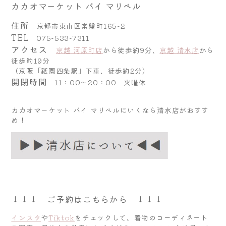
カカオマーケット バイ マリベル
住所
京都市東山区常盤町165-2
TEL
075-533-7311
アクセス
京越 河原町店
から徒歩約9分、
京越 清水店
から
徒歩約19分
（京阪「祇園四条駅」下車、徒歩約2分）
開閉時間
11：00～20：00 火曜休
カカオマーケット バイ マリベルにいくなら清水店がおすす
め！
↓↓↓ ご予約はこちらから ↓↓↓
インスタ
や
Tiktok
をチェックして、着物のコーディネート