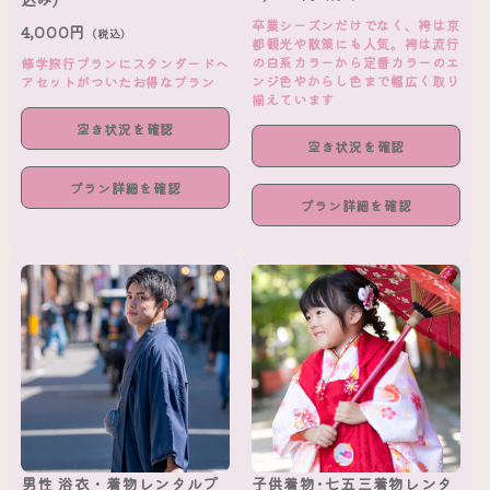
卒業シーズンだけでなく、袴は京
4,000円
（税込）
都観光や散策にも人気。袴は流行
の白系カラーから定番カラーのエ
修学旅行プランにスタンダードヘ
ンジ色やからし色まで幅広く取り
アセットがついたお得なプラン
揃えています
空き状況を確認
空き状況を確認
プラン詳細を確認
プラン詳細を確認
男性 浴衣・着物レンタルプ
子供着物･七五三着物レンタ