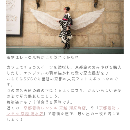
着物はレトロな柄がより似合うかも!?
カフェでチョコスイーツを満喫し、京都旅のおみやげを購入
したら、エンジェルの羽が描かれた壁で記念撮影を♪
こちらはSNSでも話題の京都の人気フォトスポットなので
す。
羽の間と天使の輪の下にくるように立ち、かわいらしい天使
の姿で記念撮影しましょう。
着物姿にもよく似合うと評判です。
近くの「
京都着物レンタル 京越 河原町店
」や「
京都着物レ
ンタル 京越 清水店
」で着物を選び、思い出の一枚を残しま
しょう♪