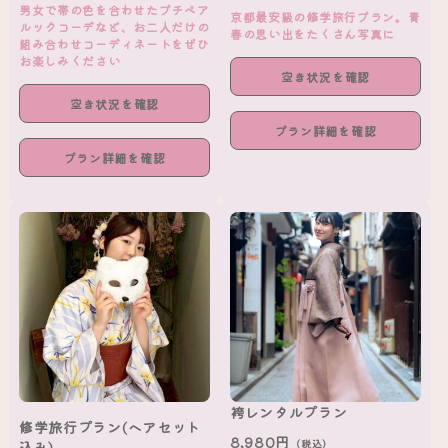
男女で帯の色を合わせたプチペア
京都最安級の修学旅行プラン。青
ルックコーデなど、お二人だけの
春の思い出をたくさん写真に
組み合わせコーディネートをぜひ
お楽しみください
空き状況を確認
空き状況を確認
プラン詳細を確認
プラン詳細を確認
袴レンタルプラン
修学旅行プラン(ヘアセット
8,980円
（税込）
込み)