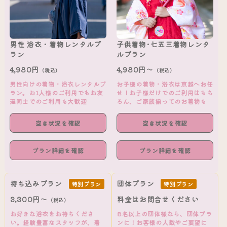
男性 浴衣・着物レンタルプ
子供着物･七五三着物レンタ
ラン
ルプラン
4,980円
4,980円～
（税込）
（税込）
男性向けの着物・浴衣レンタルプ
お子様の着物・浴衣は京越へお任
ラン。お1人様のご利用でもお友
せ！お子様だけでのご利用はもち
達同士でのご利用も大歓迎
ろん、ご家族揃ってのお着物も
空き状況を確認
空き状況を確認
プラン詳細を確認
プラン詳細を確認
持ち込みプラン
団体プラン
特別プラン
特別プラン
3,300円～
料金はお問合せください
（税込）
お好きな浴衣をお持ちくださ
8名以上の団体様なら、団体プラ
い。経験豊富なスタッフが、着
ンに！お客様の人数やご要望に