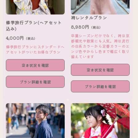
袴レンタルプラン
修学旅行プラン(ヘアセット
8,980円
（税込）
込み)
卒業シーズンだけでなく、袴は京
4,000円
（税込）
都観光や散策にも人気。袴は流行
の白系カラーから定番カラーのエ
修学旅行プランにスタンダードヘ
ンジ色やからし色まで幅広く取り
アセットがついたお得なプラン
揃えています
空き状況を確認
空き状況を確認
プラン詳細を確認
プラン詳細を確認