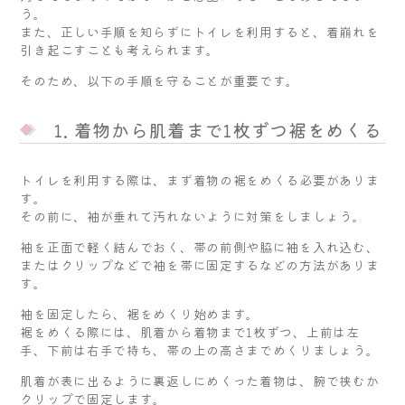
う。
また、正しい手順を知らずにトイレを利用すると、着崩れを
引き起こすことも考えられます。
そのため、以下の手順を守ることが重要です。
1. 着物から肌着まで1枚ずつ裾をめくる
トイレを利用する際は、まず着物の裾をめくる必要がありま
す。
その前に、袖が垂れて汚れないように対策をしましょう。
袖を正面で軽く結んでおく、帯の前側や脇に袖を入れ込む、
またはクリップなどで袖を帯に固定するなどの方法がありま
す。
袖を固定したら、裾をめくり始めます。
裾をめくる際には、肌着から着物まで1枚ずつ、上前は左
手、下前は右手で持ち、帯の上の高さまでめくりましょう。
肌着が表に出るように裏返しにめくった着物は、腕で挟むか
クリップで固定します。