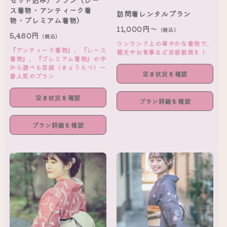
ス着物・アンティーク着
訪問着レンタルプラン
物・プレミアム着物）
11,000円～
（税込）
5,480円
（税込）
ワンランク上の華やかな着物で、
『アンティーク着物』、『レース
観光やお食事など京都散策を！
着物』、『プレミアム着物』の中
から選べる京越（きょうえつ）一
空き状況を確認
番人気のプラン
空き状況を確認
プラン詳細を確認
プラン詳細を確認