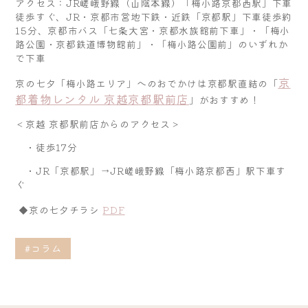
アクセス：JR嵯峨野線（山陰本線）「梅小路京都西駅」下車
徒歩すぐ、JR・京都市営地下鉄・近鉄「京都駅」下車徒歩約
15分、京都市バス「七条大宮・京都水族館前下車」・「梅小
路公園・京都鉄道博物館前」・「梅小路公園前」のいずれか
で下車
京
京の七夕「梅小路エリア」へのおでかけは京都駅直結の「
都着物レンタル 京越京都駅前店
」がおすすめ！
＜京越 京都駅前店からのアクセス＞
・徒歩17分
・JR「京都駅」→JR嵯峨野線「梅小路京都西」駅下車す
ぐ
◆京の七夕チラシ
PDF
#コラム