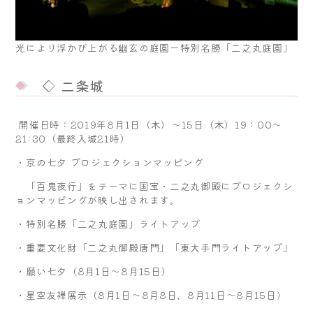
光により浮かび上がる幽玄の庭園ー特別名勝「二之丸庭園」
◇ 二条城
開催日時：2019年8月1日（木）～15日（木）19：00～
21:30（最終入城21時）
・京の七夕 プロジェクションマッピング
「百鬼夜行」をテーマに国宝・二之丸御殿にプロジェクシ
ョンマッピングが映し出されます。
・特別名勝「二之丸庭園」ライトアップ
・重要文化財「二之丸御殿唐門」「東大手門ライトアップ」
・願い七夕（8月1日～8月15日）
・星空友禅展示（8月1日～8月8日、8月11日～8月15日）