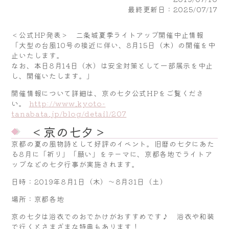
最終更新日：2025/07/17
＜公式HP発表＞ 二条城夏季ライトアップ開催中止情報
「大型の台風10号の接近に伴い、8月15日（木）の開催を中
止いたします。
なお、本日8月14日（水）は安全対策として一部展示を中止
し、開催いたします。」
開催情報について詳細は、京の七夕公式HPをご覧くださ
い。
http://www.kyoto-
tanabata.jp/blog/detail/207
＜京の七夕＞
京都の夏の風物詩として好評のイベント。旧暦の七夕にあた
る8月に「祈り」「願い」をテーマに、京都各地でライトア
ップなどの七夕行事が実施されます。
日時：2019年8月1日（木）～8月31日（土）
場所：京都各地
京の七夕は浴衣でのおでかけがおすすめです♪ 浴衣や和装
で行くとさまざまな特典もあります！