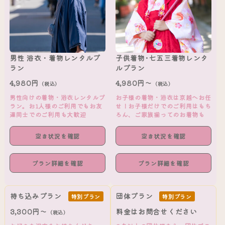
男性 浴衣・着物レンタルプ
子供着物･七五三着物レンタ
ラン
ルプラン
4,980円
4,980円～
（税込）
（税込）
男性向けの着物・浴衣レンタルプ
お子様の着物・浴衣は京越へお任
ラン。お1人様のご利用でもお友
せ！お子様だけでのご利用はもち
達同士でのご利用も大歓迎
ろん、ご家族揃ってのお着物も
空き状況を確認
空き状況を確認
プラン詳細を確認
プラン詳細を確認
持ち込みプラン
団体プラン
特別プラン
特別プラン
3,300円～
料金はお問合せください
（税込）