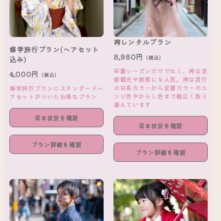
袴レンタルプラン
修学旅行プラン(ヘアセット
8,980円
（税込）
込み)
卒業シーズンだけでなく、袴は京
4,000円
（税込）
都観光や散策にも人気。袴は流行
の白系カラーから定番カラーのエ
修学旅行プランにスタンダードヘ
ンジ色やからし色まで幅広く取り
アセットがついたお得なプラン
揃えています
空き状況を確認
空き状況を確認
プラン詳細を確認
プラン詳細を確認