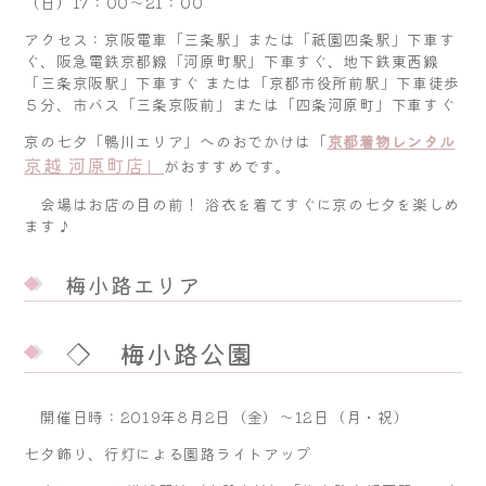
（日）17：00～21：00
アクセス：京阪電車「三条駅」または「祇園四条駅」下車す
ぐ、阪急電鉄京都線「河原町駅」下車すぐ、地下鉄東西線
「三条京阪駅」下車すぐ または「京都市役所前駅」下車徒歩
５分、市バス「三条京阪前」または「四条河原町」下車すぐ
京の七夕「鴨川エリア」へのおでかけは「
京都着物レンタル
京越 河原町店」
がおすすめです。
会場はお店の目の前！ 浴衣を着てすぐに京の七夕を楽しめ
ます♪
梅小路エリア
◇ 梅小路公園
開催日時：2019年8月2日（金）～12日（月・祝）
七夕飾り、行灯による園路ライトアップ