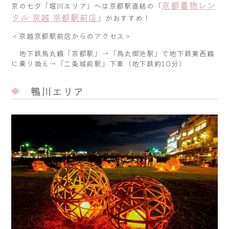
京都着物レン
京の七夕「堀川エリア」へは京都駅直結の「
タル 京越 京都駅前店
」がおすすめ！
＜京越京都駅前店からのアクセス＞
地下鉄烏丸線「京都駅」→「烏丸御池駅」で地下鉄東西線
に乗り換え→「二条城前駅」下車（地下鉄約10分）
鴨川エリア