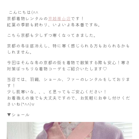
こんにちは(^^
︎京都着物レンタルの
京越嵐山店
です！
紅葉の季節も終わり、いよいよ冬本番ですね。
こちら京都も少しずつ寒くなってきました。
京都の冬は底冷えし、特に寒く感じられる方もおられるかも
しれません。
今回はそんな冬の京都の街を着物で散策する際も安心！寒さ
対策ばっちりな着物コーデをご紹介いたします♡
当店では、羽織、ショール、ファーのレンタルをしておりま
す！
少し肌寒いな、、、と思ってもご安心ください！
お着換えの後でも大丈夫ですので、お気軽にお申し付けくだ
さいね(*^^)v
▼ショール