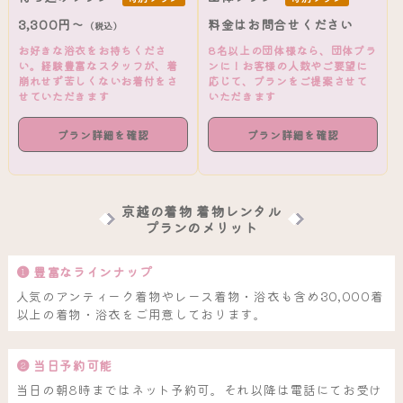
3,300円～
料金はお問合せください
（税込）
お好きな浴衣をお持ちくださ
8名以上の団体様なら、団体プラ
い。経験豊富なスタッフが、着
ンに！お客様の人数やご要望に
崩れせず苦しくないお着付をさ
応じて、プランをご提案させて
せていただきます
いただきます
プラン詳細を確認
プラン詳細を確認
京越の着物 着物レンタル
プランのメリット
❶ 豊富なラインナップ
人気のアンティーク着物やレース着物・浴衣も含め30,000着
以上の着物・浴衣をご用意しております。
❷ 当日予約可能
当日の朝8時まではネット予約可。それ以降は電話にてお受け