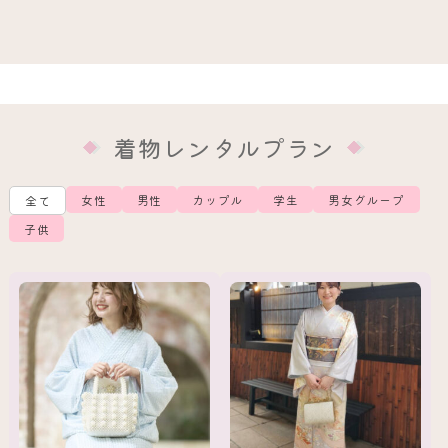
着物レンタルプラン
女性
男性
カップル
学生
男女グループ
全て
子供