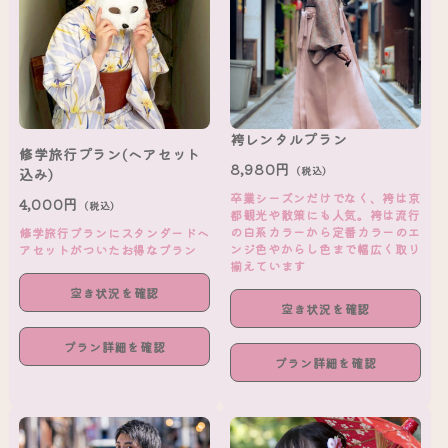
袴レンタルプラン
修学旅行プラン(ヘアセット
8,980円
（税込）
込み)
卒業シーズンだけでなく、袴は京
4,000円
（税込）
都観光や散策にも人気。袴は流行
の白系カラーから定番カラーのエ
修学旅行プランにスタンダードヘ
ンジ色やからし色まで幅広く取り
アセットがついたお得なプラン
揃えています
空き状況を確認
空き状況を確認
プラン詳細を確認
プラン詳細を確認