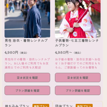
男性 浴衣・着物レンタルプ
子供着物･七五三着物レンタ
ラン
ルプラン
4,980円
4,980円～
（税込）
（税込）
男性向けの着物・浴衣レンタルプ
お子様の着物・浴衣は京越へお任
ラン。お1人様のご利用でもお友
せ！お子様だけでのご利用はもち
達同士でのご利用も大歓迎
ろん、ご家族揃ってのお着物も
空き状況を確認
空き状況を確認
プラン詳細を確認
プラン詳細を確認
持ち込みプラン
団体プラン
特別プラン
特別プラン