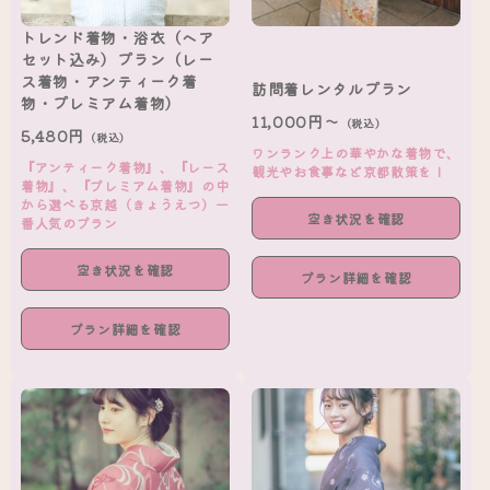
トレンド着物・浴衣（ヘア
セット込み）プラン（レー
ス着物・アンティーク着
訪問着レンタルプラン
物・プレミアム着物）
11,000円～
（税込）
5,480円
（税込）
ワンランク上の華やかな着物で、
『アンティーク着物』、『レース
観光やお食事など京都散策を！
着物』、『プレミアム着物』の中
から選べる京越（きょうえつ）一
空き状況を確認
番人気のプラン
空き状況を確認
プラン詳細を確認
プラン詳細を確認