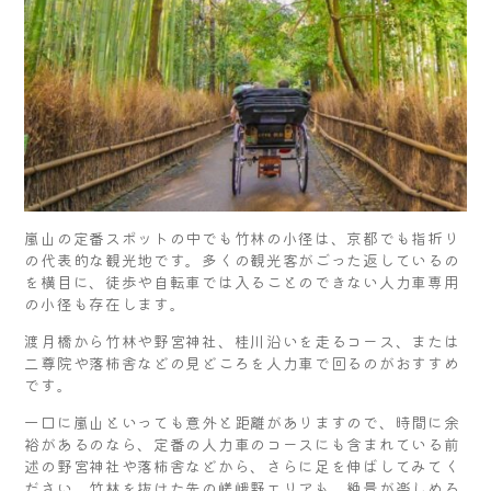
嵐山の定番スポットの中でも竹林の小径は、京都でも指折り
の代表的な観光地です。多くの観光客がごった返しているの
を横目に、徒歩や自転車では入ることのできない人力車専用
の小径も存在します。
渡月橋から竹林や野宮神社、桂川沿いを走るコース、または
二尊院や落柿舎などの見どころを人力車で回るのがおすすめ
です。
一口に嵐山といっても意外と距離がありますので、時間に余
裕があるのなら、定番の人力車のコースにも含まれている前
述の野宮神社や落柿舎などから、さらに足を伸ばしてみてく
ださい。竹林を抜けた先の嵯峨野エリアも、絶景が楽しめる