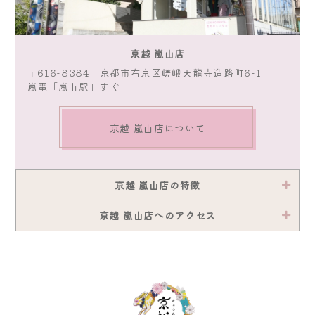
京越 嵐山店
〒616-8384 京都市右京区嵯峨天龍寺造路町6-1
嵐電「嵐山駅」すぐ
京越 嵐山店について
京越 嵐山店の特徴
京越 嵐山店へのアクセス