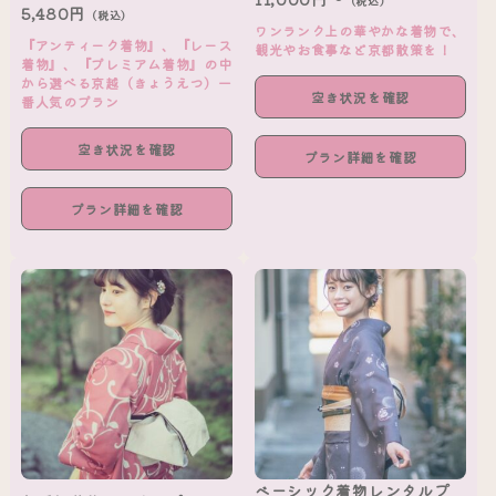
（税込）
5,480円
（税込）
ワンランク上の華やかな着物で、
『アンティーク着物』、『レース
観光やお食事など京都散策を！
着物』、『プレミアム着物』の中
から選べる京越（きょうえつ）一
空き状況を確認
番人気のプラン
空き状況を確認
プラン詳細を確認
プラン詳細を確認
ベーシック着物レンタルプ