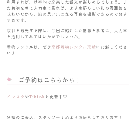
利用すれば、効率的で充実した観光が楽しめるでしょう。ま
た着物を着て人力車に乗れば、より京都らしい和の雰囲気を
味わいながら、旅の思い出になる写真も撮影できるのでおす
すめです。
京都を観光する際は、今回ご紹介した情報を参考に、人力車
を活用してみてはいかがでしょうか。
着物レンタルは、ぜひ
京都着物レンタル京越
にお越しくださ
い♪
ご予約はこちらから！
インスタ
や
Tiktok
も更新中♡
皆様のご来店、スタッフ一同心よりお待ちしております！