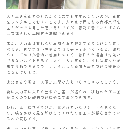
人力車を京都で楽しむためにまずおすすめしたいのが、着物
をレンタルしておくことです。人力車で歴史ある古都京都を
回るだけでも非日常感がありますが、着物を着ていればさら
に京都らしい雰囲気を満喫できます。
また、人力車は慣れない着物を着て観光するのに適した乗り
物です。着なれない着物と草履で長時間歩いていると、疲れ
やすいばかりか着物が着崩れやすく、着崩れた場合は対処が
できないこともあるでしょう。人力車を利用すれば座ったま
まで移動できるので、レンタルした着物を着て快適に観光が
できるでしょう。
また寒さや暑さ・天候が心配な方もいらっしゃるでしょう。
夏に人力車に乗ると屋根で日差しが遮られ、移動のたびに風
が吹くので比較的快適に過ごす事ができます。
冬は、車上にひざ掛けが用意されていたりシートを温めた
り、幌をかけて風を除けしてくれたりと工夫が凝らされてい
るので安心です。
また雨の日は車に屋根が付いている他、雨用のひざ掛けも準