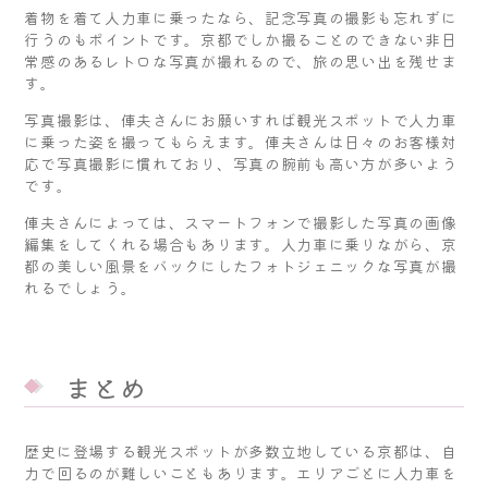
着物を着て人力車に乗ったなら、記念写真の撮影も忘れずに
行うのもポイントです。京都でしか撮ることのできない非日
常感のあるレトロな写真が撮れるので、旅の思い出を残せま
す。
写真撮影は、俥夫さんにお願いすれば観光スポットで人力車
に乗った姿を撮ってもらえます。俥夫さんは日々のお客様対
応で写真撮影に慣れており、写真の腕前も高い方が多いよう
です。
俥夫さんによっては、スマートフォンで撮影した写真の画像
編集をしてくれる場合もあります。人力車に乗りながら、京
都の美しい風景をバックにしたフォトジェニックな写真が撮
れるでしょう。
まとめ
歴史に登場する観光スポットが多数立地している京都は、自
力で回るのが難しいこともあります。エリアごとに人力車を