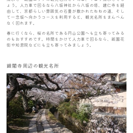
ょう。人力車で回るなら八坂神社から八坂の塔、建仁寺を経
由して、京都らしい雰囲気の石畳が敷かれたねねの道、そし
て一念坂へ向かうコースを利用すると、観光名所をまんべん
なく回れます。
春に行くなら、桜の名所である円山公園へも立ち寄ってみる
のもおすすめです。時間をかけて人力車で回るなら、祇園花
街や知恩院などにも立ち寄ってみましょう。
銀閣寺周辺の観光名所