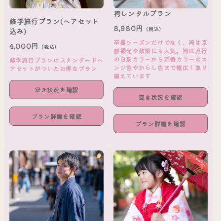
袴レンタルプラン
修学旅行プラン(ヘアセット
8,980円
（税込）
込み)
卒業シーズンだけでなく、袴は京
4,000円
（税込）
都観光や散策にも人気。袴は流行
の白系カラーから定番カラーのエ
修学旅行プランにスタンダードヘ
ンジ色やからし色まで幅広く取り
アセットがついたお得なプラン
揃えています
空き状況を確認
空き状況を確認
プラン詳細を確認
プラン詳細を確認