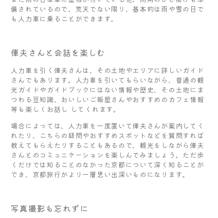
備されているので、荒天でない限り、基本的は雨や雪の日で
も人力車に乗ることができます。
俥夫さんと会話を楽しむ
人力車を引く俥夫さんは、その土地やエリアに詳しいガイド
さんでもあります。人力車を引いてもらいながら、普通の観
光ガイドやガイドブックにはない情報や歴史、その土地にま
つわる豆知識、おいしいご飯屋さんやおすすめのカフェ情報
等も楽しくお話し してくれます。
場合によっては、人力車を一度置いて俥夫さんが案内してく
れたり、こちらの疑問やおすすめスポットなどを質問すれば
教えてもらえたりすることもあるので、観光をしながら俥夫
さんとのコミュニケーションを楽しんでみましょう。ただ歩
くだけでは知ることのなかった京都について深く知ることが
でき、京都旅行がより一層思い出深いものになります。
写真撮影も忘れずに