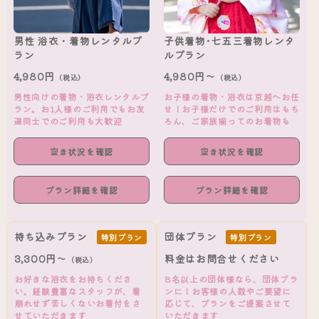
男性 浴衣・着物レンタルプ
子供着物･七五三着物レンタ
ラン
ルプラン
4,980円
4,980円～
（税込）
（税込）
男性向けの着物・浴衣レンタルプ
お子様の着物・浴衣は京越へお任
ラン。お1人様のご利用でもお友
せ！お子様だけでのご利用はもち
達同士でのご利用も大歓迎
ろん、ご家族揃ってのお着物も
空き状況を確認
空き状況を確認
プラン詳細を確認
プラン詳細を確認
持ち込みプラン
団体プラン
特別プラン
特別プラン
3,300円～
料金はお問合せください
（税込）
お好きな浴衣をお持ちくださ
8名以上の団体様なら、団体プラ
い。経験豊富なスタッフが、着
ンに！お客様の人数やご要望に
崩れせず苦しくないお着付をさ
応じて、プランをご提案させて
せていただきます
いただきます