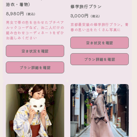
浴衣・着物）
修学旅行プラン
8,980円
（税込）
3,000円
（税込）
男女で帯の色を合わせたプチペア
京都最安級の修学旅行プラン。青
ルックコーデなど、お二人だけの
春の思い出をたくさん写真に
組み合わせコーディネートをぜひ
お楽しみください
空き状況を確認
空き状況を確認
プラン詳細を確認
プラン詳細を確認