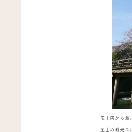
嵐山店から渡
嵐山の観光ス