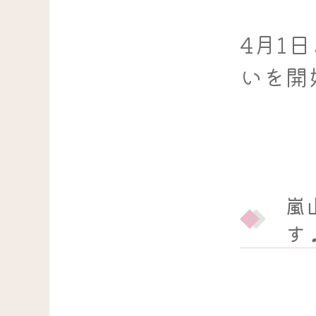
4月1
いを開
嵐
す