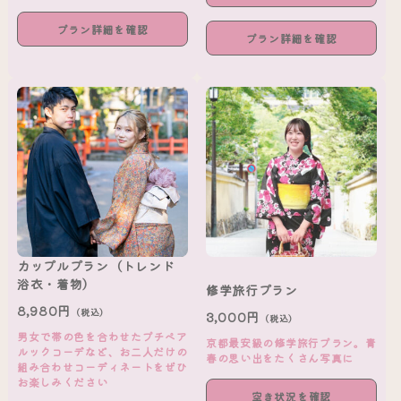
プラン詳細を確認
プラン詳細を確認
カップルプラン（トレンド
浴衣・着物）
修学旅行プラン
8,980円
（税込）
3,000円
（税込）
男女で帯の色を合わせたプチペア
京都最安級の修学旅行プラン。青
ルックコーデなど、お二人だけの
春の思い出をたくさん写真に
組み合わせコーディネートをぜひ
お楽しみください
空き状況を確認