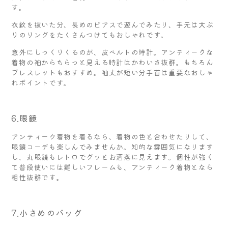
す。
衣紋を抜いた分、長めのピアスで遊んでみたり、手元は大ぶ
りのリングをたくさんつけてもおしゃれです。
意外にしっくりくるのが、皮ベルトの時計。アンティークな
着物の袖からちらっと見える時計はかわいさ抜群。もちろん
ブレスレットもおすすめ。袖丈が短い分手首は重要なおしゃ
れポイントです。
6.眼鏡
アンティーク着物を着るなら、着物の色と合わせたりして、
眼鏡コーデも楽しんでみませんか。知的な雰囲気になります
し、丸眼鏡もレトロでグッとお洒落に見えます。個性が強く
て普段使いには難しいフレームも、アンティーク着物となら
相性抜群です。
7.小さめのバッグ