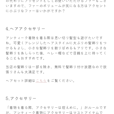
の代わりにアクセントとしてお使いいただけるファーもござ
いますので、ファーのボリュームが気になる方はアクセント
に小ぶりなファーはいかがですか？
4.ヘアアクセサリー
アンティーク着物を着る際は思い切り髪型も遊びたいです
ね。可愛くアレンジしたヘアスタイルに大ぶりの髪飾りをつ
けるもよし、小さな髪飾りを散りばめるもアリです。小さな
髪飾りをあしらった後、ベレー帽などで目線を上に持ってく
ることもおすすめです。
当店の髪飾りは一部を除き、無料で髪飾り付け放題なので欲
張りさんも大満足です。
ヘアセット詳細は
こちら
をご覧ください。
5.アクセサリー
「着物を着る際、アクセサリーは控えめに。」がルールです
が、アンティーク着物にアクセサリーはマストアイテムで