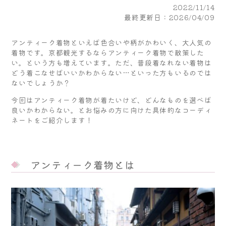
2022/11/14
最終更新日：2026/04/09
アンティーク着物といえば色合いや柄がかわいく、大人気の
着物です。京都観光するならアンティーク着物で散策した
い。という方も増えています。ただ、普段着なれない着物は
どう着こなせばいいかわからない…といった方もいるのでは
ないでしょうか？
今回はアンティーク着物が着たいけど、どんなものを選べば
良いかわからない。とお悩みの方に向けた具体的なコーディ
ネートをご紹介します！
アンティーク着物とは