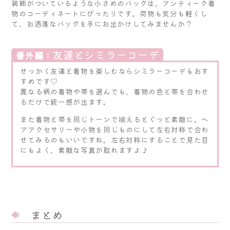
装飾がついているような小さめのバッグは、アンティーク着
物のコーディネートにぴったりです。荷物も気分も軽くし
て、お洒落なバッグを手にお出かけしてみませんか？
友達とシミラーコーデ
番外編：
せっかく友達と着物を楽しむならシミラーコーデもおす
すめです♡
異なる柄の着物や帯を選んでも、着物の色と帯を合わせ
るだけで統一感が出ます。
また着物と帯を同じトーンで揃えるとぐっと素敵に。ヘ
アアクセサリーや小物を同じものにして左右対称で合わ
せてみるのもいいですね。左右対称にすることで見た目
にもよく、素敵な写真が取れますよ♪
まとめ