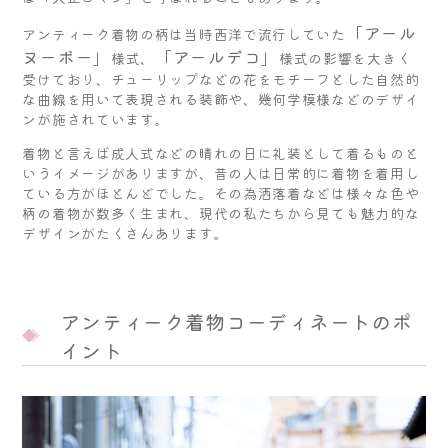
「アール
アンティーク着物の柄は当時西洋で流行していた
ヌーボー」
「アールデコ」
様式、
様式の影響を大きく
受けており、チューリップなどの花をモチーフとした自然的
な曲線を用いて表現される装飾や、幾何学模様などのデザイ
ンが施されています。
着物と言えば成人式などの晴れの日に礼装として着るものと
いうイメージがありますが、昔の人は日常的に着物を着用し
ている方がほとんどでした。その為洒落着などは様々な色や
柄の着物が数多く生まれ、現代の私たちから見ても魅力的な
デザインがたくさんあります。
アンティーク着物コーディネートのポ
イント