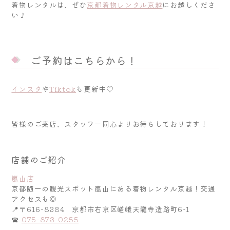
着物レンタルは、ぜひ
京都着物レンタル京越
にお越しくださ
い♪
ご予約はこちらから！
インスタ
や
Tiktok
も更新中♡
皆様のご来店、スタッフ一同心よりお待ちしております！
店舗のご紹介
嵐山店
京都随一の観光スポット嵐山にある着物レンタル京越！交通
アクセスも◎
📍〒616-8384 京都市右京区嵯峨天龍寺造路町6-1
☎
075-873-0255