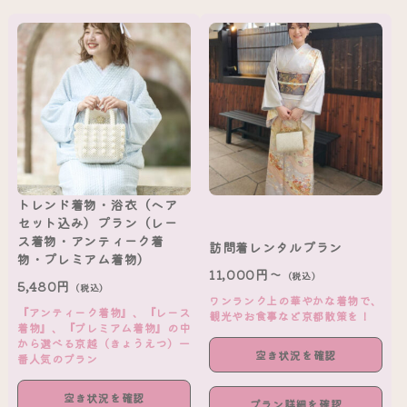
トレンド着物・浴衣（ヘア
セット込み）プラン（レー
ス着物・アンティーク着
訪問着レンタルプラン
物・プレミアム着物）
11,000円～
（税込）
5,480円
（税込）
ワンランク上の華やかな着物で、
『アンティーク着物』、『レース
観光やお食事など京都散策を！
着物』、『プレミアム着物』の中
から選べる京越（きょうえつ）一
空き状況を確認
番人気のプラン
空き状況を確認
プラン詳細を確認