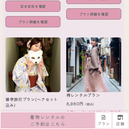
空き状況を確認
プラン詳細を確認
プラン詳細を確認
袴レンタルプラン
修学旅行プラン(ヘアセット
8,980円
（税込）
込み)
卒業シーズンだけでなく、袴は京
4,000円
（税込）
着物レンタルの
都観光や散策にも人気。袴は流行
の白系カラーから定番カラーのエ
修学旅行プランにスタンダードヘ
ご予約はこちら
プラン
店舗
ンジ色やからし色まで幅広く取り
アセットがついたお得なプラン