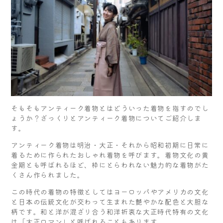
そもそもアンティーク着物とはどういった着物を指すのでし
ょうか？ざっくりとアンティーク着物についてご紹介しま
す。
アンティーク着物は明治・大正・それから昭和初期に日常に
着るために作られたおしゃれ着物を呼びます。着物文化の黄
金期とも呼ばれるほど、枠にとらわれない魅力的な着物がた
くさん作られました。
この時代の着物の特徴としてはヨーロッパやアメリカの文化
と日本の伝統文化が交わって生まれた艶やかな配色と大胆な
柄です。和と洋が混ざり合う和洋折衷な大正時代特有の文化
は「大正ロマン」と呼ばれることもあります。