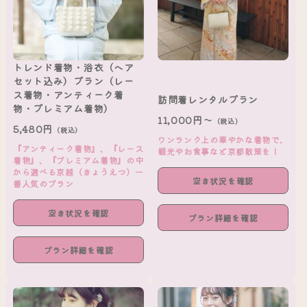
トレンド着物・浴衣（ヘア
セット込み）プラン（レー
ス着物・アンティーク着
訪問着レンタルプラン
物・プレミアム着物）
11,000円～
（税込）
5,480円
（税込）
ワンランク上の華やかな着物で、
『アンティーク着物』、『レース
観光やお食事など京都散策を！
着物』、『プレミアム着物』の中
から選べる京越（きょうえつ）一
空き状況を確認
番人気のプラン
空き状況を確認
プラン詳細を確認
プラン詳細を確認