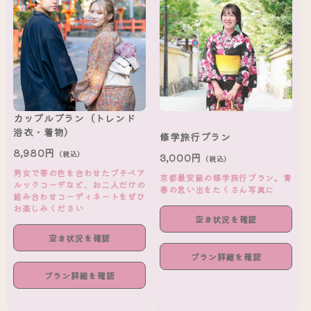
カップルプラン（トレンド
浴衣・着物）
修学旅行プラン
8,980円
（税込）
3,000円
（税込）
男女で帯の色を合わせたプチペア
京都最安級の修学旅行プラン。青
ルックコーデなど、お二人だけの
春の思い出をたくさん写真に
組み合わせコーディネートをぜひ
お楽しみください
空き状況を確認
空き状況を確認
プラン詳細を確認
プラン詳細を確認