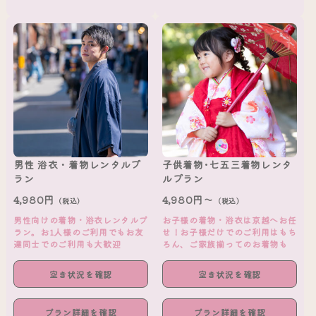
男性 浴衣・着物レンタルプ
子供着物･七五三着物レンタ
ラン
ルプラン
4,980円
4,980円～
（税込）
（税込）
男性向けの着物・浴衣レンタルプ
お子様の着物・浴衣は京越へお任
ラン。お1人様のご利用でもお友
せ！お子様だけでのご利用はもち
達同士でのご利用も大歓迎
ろん、ご家族揃ってのお着物も
空き状況を確認
空き状況を確認
プラン詳細を確認
プラン詳細を確認