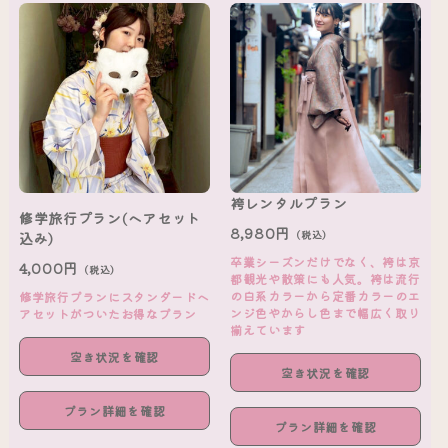
袴レンタルプラン
修学旅行プラン(ヘアセット
8,980円
（税込）
込み)
卒業シーズンだけでなく、袴は京
4,000円
（税込）
都観光や散策にも人気。袴は流行
の白系カラーから定番カラーのエ
修学旅行プランにスタンダードヘ
ンジ色やからし色まで幅広く取り
アセットがついたお得なプラン
揃えています
空き状況を確認
空き状況を確認
プラン詳細を確認
プラン詳細を確認