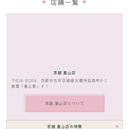
店舗一覧
京越 嵐山店
〒616-8384 京都市右京区嵯峨天龍寺造路町6-1
嵐電「嵐山駅」すぐ
京越 嵐山店について
京越 嵐山店の特徴