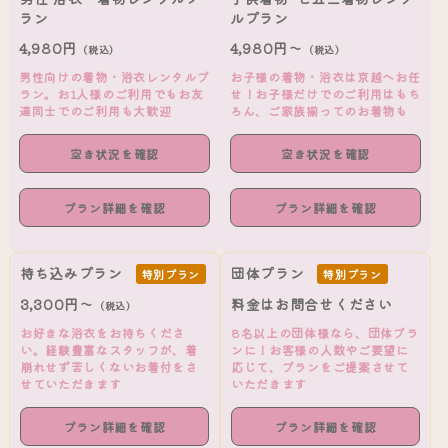
ラン
ルプラン
4,980円
4,980円～
（税込）
（税込）
男性向けの着物・浴衣レンタルプ
お子様の着物・浴衣は京越へお任
ラン。お1人様のご利用でもお友
せ！お子様だけでのご利用はもち
達同士でのご利用も大歓迎
ろん、ご家族揃ってのお着物も
空き状況を確認
空き状況を確認
プラン詳細を確認
プラン詳細を確認
持ち込みプラン
団体プラン
特別プラン
特別プラン
3,300円～
料金はお問合せください
（税込）
お好きな浴衣をお持ちくださ
8名以上の団体様なら、団体プラ
い。経験豊富なスタッフが、着
ンに！お客様の人数やご要望に
崩れせず苦しくないお着付をさ
応じて、プランをご提案させて
せていただきます
いただきます
プラン詳細を確認
プラン詳細を確認