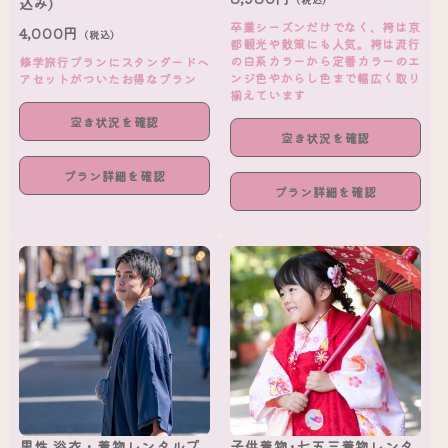
込み)
卒業シーズンだけでなく、袴は京
4,000円
（税込）
都観光や散策にも人気。袴は流行
の白系カラーから定番カラーのエ
修学旅行プランにスタンダードヘ
ンジ色やからし色まで幅広く取り
アセットがついたお得なプラン
揃えています
空き状況を確認
空き状況を確認
プラン詳細を確認
プラン詳細を確認
男性 浴衣・着物レンタルプ
子供着物･七五三着物レンタ