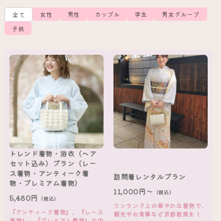
女性
男性
カップル
学生
男女グループ
全て
子供
トレンド着物・浴衣（ヘア
セット込み）プラン（レー
ス着物・アンティーク着
訪問着レンタルプラン
物・プレミアム着物）
11,000円～
（税込）
5,480円
（税込）
ワンランク上の華やかな着物で、
『アンティーク着物』、『レース
観光やお食事など京都散策を！
着物』、『プレミアム着物』の中