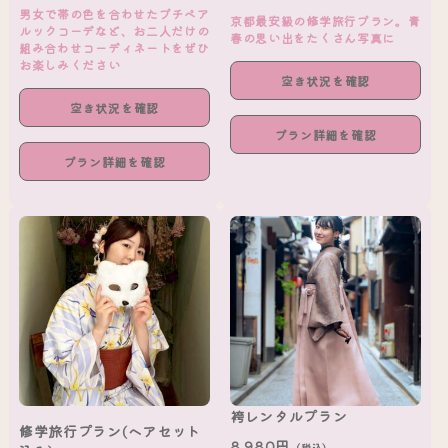
男女で帯の色を合わせたプチペア
京都最安級の修学旅行プラン。青
ルックコーデなど、お二人だけの
春の思い出をたくさん写真に
組み合わせコーディネートをぜひ
お楽しみください
空き状況を確認
空き状況を確認
プラン詳細を確認
プラン詳細を確認
袴レンタルプラン
修学旅行プラン(ヘアセット
8,980円
（税込）