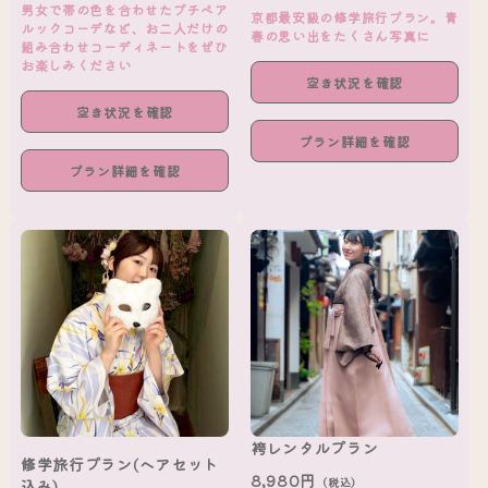
男女で帯の色を合わせたプチペア
京都最安級の修学旅行プラン。青
ルックコーデなど、お二人だけの
春の思い出をたくさん写真に
組み合わせコーディネートをぜひ
お楽しみください
空き状況を確認
空き状況を確認
プラン詳細を確認
プラン詳細を確認
袴レンタルプラン
修学旅行プラン(ヘアセット
8,980円
（税込）
込み)