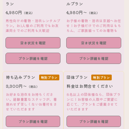
ラン
ルプラン
4,980円
4,980円～
（税込）
（税込）
男性向けの着物・浴衣レンタルプ
お子様の着物・浴衣は京越へお任
ラン。お1人様のご利用でもお友
せ！お子様だけでのご利用はもち
達同士でのご利用も大歓迎
ろん、ご家族揃ってのお着物も
空き状況を確認
空き状況を確認
プラン詳細を確認
プラン詳細を確認
持ち込みプラン
団体プラン
特別プラン
特別プラン
3,300円～
料金はお問合せください
（税込）
お好きな浴衣をお持ちくださ
8名以上の団体様なら、団体プラ
い。経験豊富なスタッフが、着
ンに！お客様の人数やご要望に
崩れせず苦しくないお着付をさ
応じて、プランをご提案させて
せていただきます
いただきます
プラン詳細を確認
プラン詳細を確認