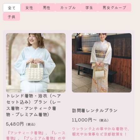
女性
男性
カップル
学生
男女グループ
全て
子供
トレンド着物・浴衣（ヘア
セット込み）プラン（レー
ス着物・アンティーク着
訪問着レンタルプラン
物・プレミアム着物）
11,000円～
（税込）
5,480円
（税込）
ワンランク上の華やかな着物で、
『アンティーク着物』、『レース
観光やお食事など京都散策を！
着物』、『プレミアム着物』の中