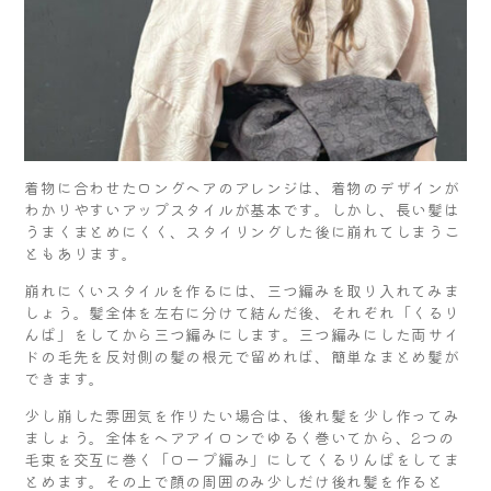
着物に合わせたロングヘアのアレンジは、着物のデザインが
わかりやすいアップスタイルが基本です。しかし、長い髪は
うまくまとめにくく、スタイリングした後に崩れてしまうこ
ともあります。
崩れにくいスタイルを作るには、三つ編みを取り入れてみま
しょう。髪全体を左右に分けて結んだ後、それぞれ「くるり
んぱ」をしてから三つ編みにします。三つ編みにした両サイ
ドの毛先を反対側の髪の根元で留めれば、簡単なまとめ髪が
できます。
少し崩した雰囲気を作りたい場合は、後れ髪を少し作ってみ
ましょう。全体をヘアアイロンでゆるく巻いてから、2つの
毛束を交互に巻く「ロープ編み」にしてくるりんぱをしてま
とめます。その上で顔の周囲のみ少しだけ後れ髪を作ると