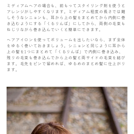
ミディアムヘアの場合も、前もってスタイリング剤を使うと
アレンジがしやすくなります。ミディアム程度の長さでは難
しそうなシニョンも、耳から上の髪をまとめてから内側に巻
き込むようにする「くるりんぱ」にしてから、両側の毛束も
ねじりながら巻き込んでいくと簡単にできます。
ヘアアイロンを使ってボリュームを出したいなら、まず全体
をゆるく巻いておきましょう。シニョンと同じように耳から
上の髪を1つにまとめて「くるりんぱ」で内側に巻き込み、
残りの毛束も巻き込んでから上の髪と両サイドの毛束を結び
ます。毛先をピンで留めれば、ゆるめのまとめ髪に仕上がり
ます。