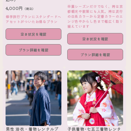
卒業シーズンだけでなく、袴は京
4,000円
（税込）
都観光や散策にも人気。袴は流行
の白系カラーから定番カラーのエ
修学旅行プランにスタンダードヘ
ンジ色やからし色まで幅広く取り
アセットがついたお得なプラン
揃えています
空き状況を確認
空き状況を確認
プラン詳細を確認
プラン詳細を確認
男性 浴衣・着物レンタルプ
子供着物･七五三着物レンタ