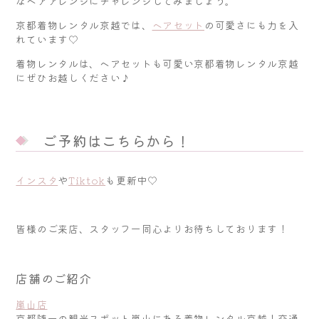
なヘアアレンジにチャレンジしてみましょう。
京都着物レンタル京越では、
ヘアセット
の可愛さにも力を入
れています♡
着物レンタルは、ヘアセットも可愛い京都着物レンタル京越
にぜひお越しください♪
ご予約はこちらから！
インスタ
や
Tiktok
も更新中♡
皆様のご来店、スタッフ一同心よりお待ちしております！
店舗のご紹介
嵐山店
京都随一の観光スポット嵐山にある着物レンタル京越！交通