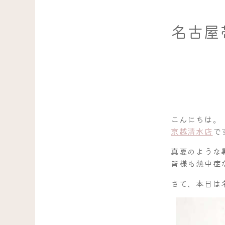
名古屋
こんにちは。
京越清水店
で
真夏のような
皆様も熱中症
さて、本日は