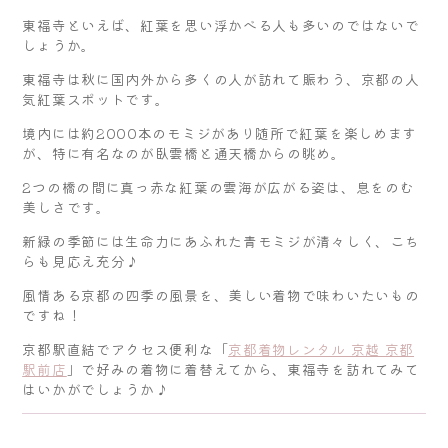
東福寺といえば、紅葉を思い浮かべる人も多いのではないで
しょうか。
東福寺は秋に国内外から多くの人が訪れて賑わう、京都の人
気紅葉スポットです。
境内には約2000本のモミジがあり随所で紅葉を楽しめます
が、特に有名なのが臥雲橋と通天橋からの眺め。
2つの橋の間に真っ赤な紅葉の雲海が広がる姿は、息をのむ
美しさです。
新緑の季節には生命力にあふれた青モミジが清々しく、こち
らも見応え充分♪
風情ある京都の四季の風景を、美しい着物で味わいたいもの
ですね！
京都駅直結でアクセス便利な「
京都着物レンタル 京越 京都
駅前店
」で好みの着物に着替えてから、東福寺を訪れてみて
はいかがでしょうか♪