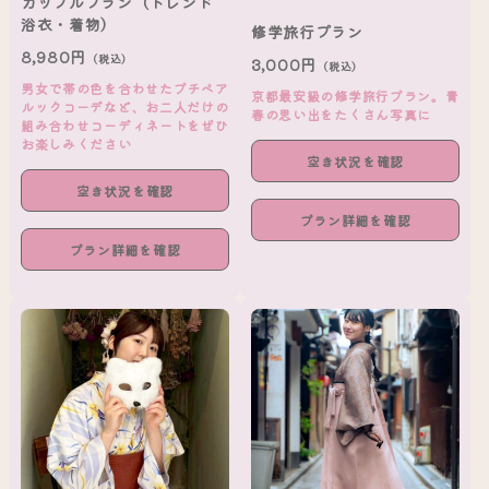
カップルプラン（トレンド
浴衣・着物）
修学旅行プラン
8,980円
（税込）
3,000円
（税込）
男女で帯の色を合わせたプチペア
京都最安級の修学旅行プラン。青
ルックコーデなど、お二人だけの
春の思い出をたくさん写真に
組み合わせコーディネートをぜひ
お楽しみください
空き状況を確認
空き状況を確認
プラン詳細を確認
プラン詳細を確認