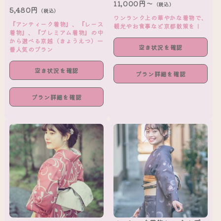
11,000円～
（税込）
5,480円
（税込）
ワンランク上の華やかな着物で、
『アンティーク着物』、『レース
観光やお食事など京都散策を！
着物』、『プレミアム着物』の中
から選べる京越（きょうえつ）一
空き状況を確認
番人気のプラン
空き状況を確認
プラン詳細を確認
プラン詳細を確認