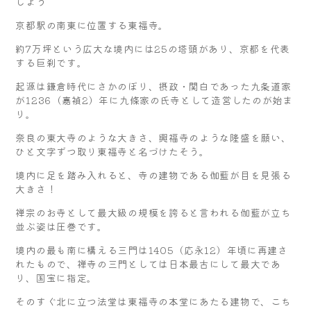
しよう
京都駅の南東に位置する東福寺。
約7万坪という広大な境内には25の塔頭があり、京都を代表
する巨刹です。
起源は鎌倉時代にさかのぼり、摂政・関白であった九条道家
が1236（嘉禎2）年に九條家の氏寺として造営したのが始ま
り。
奈良の東大寺のような大きさ、興福寺のような隆盛を願い、
ひと文字ずつ取り東福寺と名づけたそう。
境内に足を踏み入れると、寺の建物である伽藍が目を見張る
大きさ！
禅宗のお寺として最大級の規模を誇ると言われる伽藍が立ち
並ぶ姿は圧巻です。
境内の最も南に構える三門は1405（応永12）年頃に再建さ
れたもので、禅寺の三門としては日本最古にして最大であ
り、国宝に指定。
そのすぐ北に立つ法堂は東福寺の本堂にあたる建物で、こち