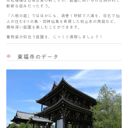
斬新な試みだったそう。
「八相の庭」ではほかにも、渦巻く砂紋で八海を、巨石で仙
人が住む4つの島・四神仙島を表現した枯山水の南庭など、
興味深い庭園を楽しむことができます。
着物姿が似合う庭園を、じっくり満喫しましょう！
東福寺のデータ