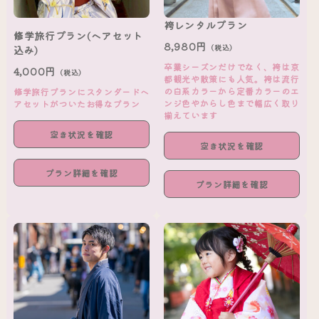
袴レンタルプラン
修学旅行プラン(ヘアセット
8,980円
（税込）
込み)
卒業シーズンだけでなく、袴は京
4,000円
（税込）
都観光や散策にも人気。袴は流行
の白系カラーから定番カラーのエ
修学旅行プランにスタンダードヘ
ンジ色やからし色まで幅広く取り
アセットがついたお得なプラン
揃えています
空き状況を確認
空き状況を確認
プラン詳細を確認
プラン詳細を確認