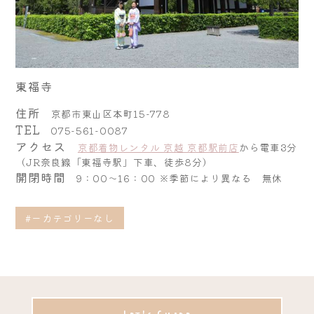
東福寺
住所
京都市東山区本町15-778
TEL
075-561-0087
アクセス
京都着物レンタル 京越 京都駅前店
から電車3分
（JR奈良線「東福寺駅」下車、徒歩8分）
開閉時間
9：00～16：00 ※季節により異なる 無休
#ーカテゴリーなし