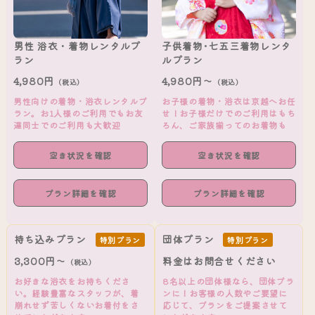
男性 浴衣・着物レンタルプ
子供着物･七五三着物レンタ
ラン
ルプラン
4,980円
4,980円～
（税込）
（税込）
男性向けの着物・浴衣レンタルプ
お子様の着物・浴衣は京越へお任
ラン。お1人様のご利用でもお友
せ！お子様だけでのご利用はもち
達同士でのご利用も大歓迎
ろん、ご家族揃ってのお着物も
空き状況を確認
空き状況を確認
プラン詳細を確認
プラン詳細を確認
持ち込みプラン
団体プラン
特別プラン
特別プラン
3,300円～
料金はお問合せください
（税込）
お好きな浴衣をお持ちくださ
8名以上の団体様なら、団体プラ
い。経験豊富なスタッフが、着
ンに！お客様の人数やご要望に
崩れせず苦しくないお着付をさ
応じて、プランをご提案させて