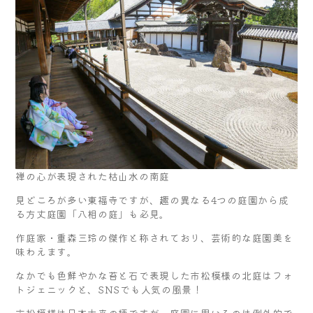
禅の心が表現された枯山水の南庭
見どころが多い東福寺ですが、趣の異なる4つの庭園から成
る方丈庭園「八相の庭」も必見。
作庭家・重森三玲の傑作と称されており、芸術的な庭園美を
味わえます。
なかでも色鮮やかな苔と石で表現した市松模様の北庭はフォ
トジェニックと、SNSでも人気の風景！
市松模様は日本古来の柄ですが、庭園に用いるのは例外的で